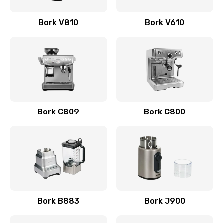
Ремонт помпы
Bork V810
Bork V610
520 руб.
Заказать
Ремонт двигателя кофемолки
580 руб.
Заказать
Bork C809
Bork C800
Ремонт гидросистемы
600 руб.
Заказать
Замена термоблока
690 руб.
Bork B883
Bork J900
Заказать