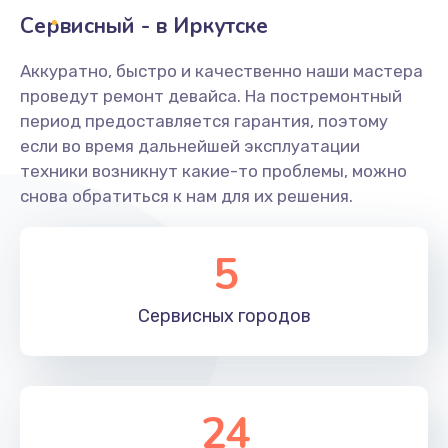
Сервисный - в Иркутске
Замена ТЭНа
Аккуратно, быстро и качественно наши мастера
590 руб.
проведут ремонт девайса. На постремонтный
Заказать
период предоставляется гарантия, поэтому
если во время дальнейшей эксплуатации
Ремонт платы управления
техники возникнут какие-то проблемы, можно
880 руб.
снова обратиться к нам для их решения.
Заказать
5
Чистка от кофейных масел
560 руб.
Сервисных
городов
Заказать
Ремонт электромагнитного клапана
24
600 руб.