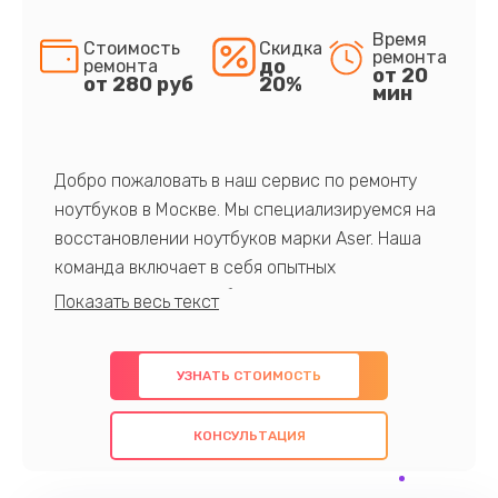
Время
Стоимость
Скидка
ремонта
до
ремонта
от 20
от 280 руб
20%
мин
Добро пожаловать в наш сервис по ремонту
ноутбуков в Москве. Мы специализируемся на
восстановлении ноутбуков марки Aser. Наша
команда включает в себя опытных
профессионалов с обширными знаниями и
многолетним опытом в данной области. Мы
предлагаем быстрый и качественный ремонт с
УЗНАТЬ СТОИМОСТЬ
использованием оригинальных компонентов, а
также гарантируем качество всех
КОНСУЛЬТАЦИЯ
проведенных работ. Наша цель - предоставить
клиентам надежное и профессиональное