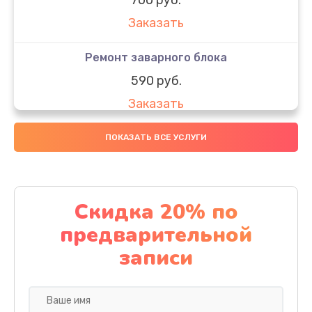
Заказать
Ремонт заварного блока
590 руб.
Заказать
Ремонт микровыключателя кофемашины
ПОКАЗАТЬ ВСЕ УСЛУГИ
580 руб.
Заказать
Скидка 20% по
Ремонт насоса кофемашины
предварительной
520 руб.
записи
Заказать
Очистка кофемашины от накипи