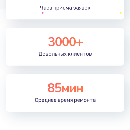
Заказать
Часа приема
заявок
Комплексная профилактика
560 руб.
3000+
Заказать
Ремонт мультиклапана
Довольных
клиентов
600 руб.
Заказать
85мин
Ремонт капучинатора
590 руб.
Среднее время
ремонта
Заказать
Настройка кофемашины
790 руб.