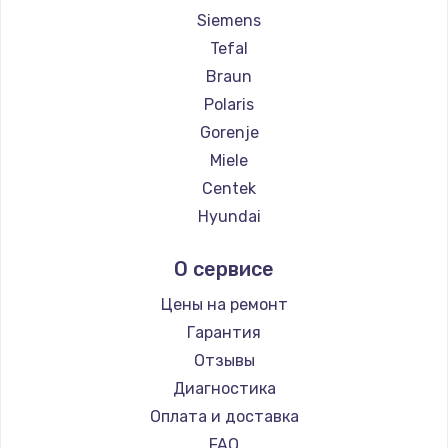
Siemens
Tefal
Braun
Polaris
Gorenje
Miele
Centek
Hyundai
Hotpoint Ariston
О сервисе
DELTA
Silter
Цены на ремонт
Chayka
Гарантия
Beko
Отзывы
Vivitek
Диагностика
RED solution
Оплата и доставка
FAQ