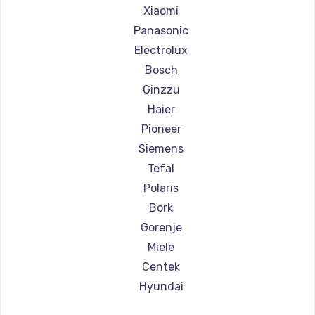
Ремонт парогенераторов Chayka
Xiaomi
Ремонт парогенераторов Beko
Panasonic
Ремонт парогенераторов Vivitek
Electrolux
Ремонт парогенераторов RED solution
Bosch
Ginzzu
Haier
Pioneer
Siemens
Tefal
Polaris
Bork
Gorenje
Miele
Centek
Hyundai
Hotpoint Ariston