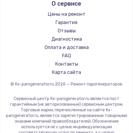
О сервисе
DELTA
Silter
Цены на ремонт
Chayka
Гарантия
Beko
Отзывы
Vivitek
Диагностика
RED solution
Оплата и доставка
FAQ
Контакты
Карта сайта
© fix-parogenerator.ru
2026
— Ремонт парогенераторов.
Сервисный центр fix-parogenerator.ru является пост
гарантийным (не авторизованным) сервисным центром.
Торговые марки, перечисленные на сайте fix-
parogenerator.ru, являются зарегистрированным товарными
знаками компаний правообладателей. Обозначения
используется не с целью индивидуализации
соответствующих услуг по ремонту, а с целью