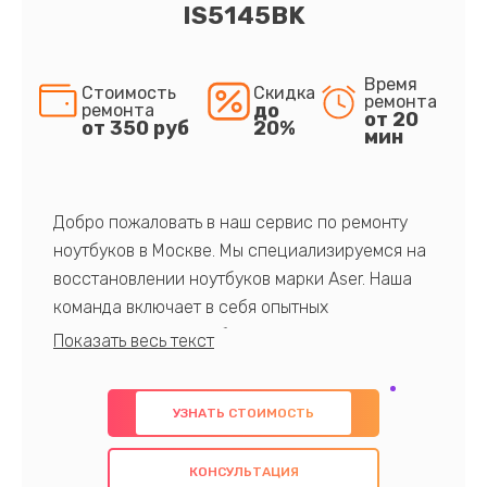
IS5145BK
Время
Стоимость
Скидка
ремонта
до
ремонта
от 20
от 350 руб
20%
мин
Добро пожаловать в наш сервис по ремонту
ноутбуков в Москве. Мы специализируемся на
восстановлении ноутбуков марки Aser. Наша
команда включает в себя опытных
профессионалов с обширными знаниями и
многолетним опытом в данной области. Мы
предлагаем быстрый и качественный ремонт с
УЗНАТЬ СТОИМОСТЬ
использованием оригинальных компонентов, а
также гарантируем качество всех
КОНСУЛЬТАЦИЯ
проведенных работ. Наша цель - предоставить