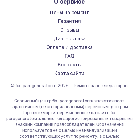
О сервисе
DELTA
Silter
Цены на ремонт
Chayka
Гарантия
Beko
Отзывы
Vivitek
Диагностика
RED solution
Оплата и доставка
FAQ
Контакты
Карта сайта
© fix-parogenerator.ru
2026
— Ремонт парогенераторов.
Сервисный центр fix-parogenerator.ru является пост
гарантийным (не авторизованным) сервисным центром.
Торговые марки, перечисленные на сайте fix-
parogenerator.ru, являются зарегистрированным товарными
знаками компаний правообладателей. Обозначения
используется не с целью индивидуализации
соответствующих услуг по ремонту, а с целью