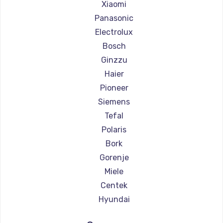
Ремонт парогенераторов Chayka
Xiaomi
Ремонт парогенераторов Beko
Panasonic
Ремонт парогенераторов Vivitek
Electrolux
Ремонт парогенераторов RED solution
Bosch
Ginzzu
Haier
Pioneer
Siemens
Tefal
Polaris
Bork
Gorenje
Miele
Centek
Hyundai
Hotpoint Ariston