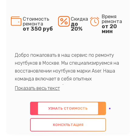
Время
Стоимость
Скидка
ремонта
до
ремонта
от 20
от 350 руб
20%
мин
Добро пожаловать в наш сервис по ремонту
ноутбуков в Москве. Мы специализируемся на
восстановлении ноутбуков марки Aser. Наша
команда включает в себя опытных
профессионалов с обширными знаниями и
многолетним опытом в данной области. Мы
предлагаем быстрый и качественный ремонт с
УЗНАТЬ СТОИМОСТЬ
использованием оригинальных компонентов, а
также гарантируем качество всех
КОНСУЛЬТАЦИЯ
проведенных работ. Наша цель - предоставить
клиентам надежное и профессиональное