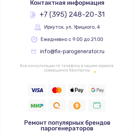
Контактная информация
1200 руб.
Заказать
+7 (395) 248-20-31
Замена реле
Иркутск
,
 ул. Урицкого, 4
1000 руб.
Ежедневно с 9:00 до 21:00
Заказать
info@fix-parogenerator.ru
Замена термопредохранителя
Все консультации по телефону в нашем сервисе
700 руб.
совершенно бесплатны
Заказать
Замена ТЭНа
2500 руб.
Заказать
Ремонт популярных брендов
Замена шнура
парогенераторов