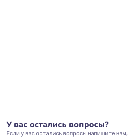
2500 руб.
Заказать
Замена видеоадаптера (видеокарты)
1800 руб.
Заказать
Замена, перепайка чипа
1300 руб.
Заказать
Замена HDMI-разъема
650 руб.
Заказать
У вас остались вопросы?
Если у вас остались вопросы напишите нам,
Замена/Pемонт карбюратора