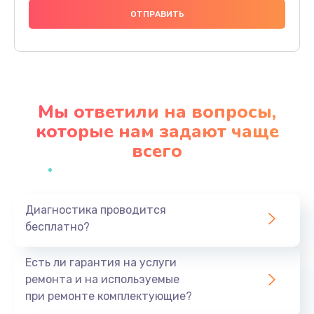
1000 руб.
Заказать
Ремонт материнской платы
4500 руб.
Мы ответили на вопросы,
Заказать
которые нам задают чаще
всего
Профилактическая чистка
1000 руб.
Заказать
Диагностика проводится
бесплатно?
Прошивка BIOS
1920 руб.
Есть ли гарантия на услуги
Заказать
ремонта и на используемые
при ремонте комплектующие?
Замена северного моста