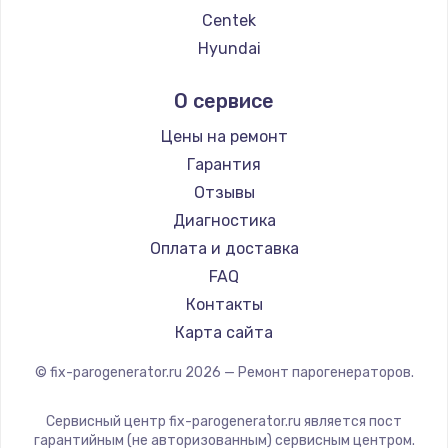
2500 руб.
Centek
Заказать
Hyundai
Hotpoint Ariston
Замена электроконфорки
О сервисе
DELTA
1300 руб.
Silter
Цены на ремонт
Заказать
Chayka
Гарантия
Beko
Отзывы
Техобслуживание
Vivitek
Диагностика
900 руб.
RED solution
Оплата и доставка
Заказать
FAQ
Контакты
Установка / подключение / демонтаж
Карта сайта
1300 руб.
© fix-parogenerator.ru
2026
— Ремонт парогенераторов.
Заказать
Сервисный центр fix-parogenerator.ru является пост
Прошивка
гарантийным (не авторизованным) сервисным центром.