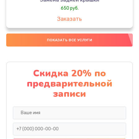
650 руб.
Заказать
Замена аккумулятора
ПОКАЗАТЬ ВСЕ УСЛУГИ
4000 руб.
Заказать
Замена материнской платы
Скидка 20% по
1100 руб.
предварительной
Заказать
записи
Замена масла
750 руб.
Заказать
Замена праймера