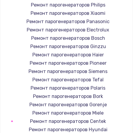
1400 руб.
Ремонт парогенераторов Philips
Заказать
Ремонт парогенераторов Xiaomi
Ремонт парогенераторов Panasonic
Замена / ремонт электронного модуля
Ремонт парогенераторов Electrolux
управления
Ремонт парогенераторов Bosch
600 руб.
Ремонт парогенераторов Ginzzu
Заказать
Ремонт парогенераторов Haier
Ремонт парогенераторов Pioneer
Замена конфорки
Ремонт парогенераторов Siemens
1100 руб.
Ремонт парогенераторов Tefal
Заказать
Ремонт парогенераторов Polaris
Ремонт парогенераторов Bork
Замена платы сенсора
Ремонт парогенераторов Gorenje
900 руб.
Ремонт парогенераторов Miele
Заказать
Ремонт парогенераторов Centek
Ремонт парогенераторов Hyundai
Замена регулятора режимов конфорки