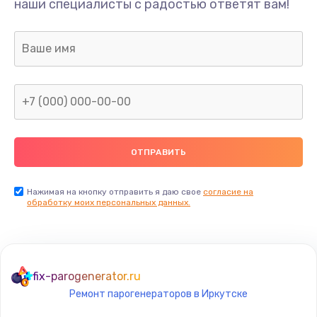
наши специалисты с радостью ответят вам!
1300 руб.
Заказать
Ремонт капиллярной трубки
400 руб.
Заказать
Замена блока питания
1000 руб.
Заказать
Нажимая на кнопку отправить я даю свое
согласие на
обработку моих персональных данных.
Прошивка / разблокировка
900 руб.
Заказать
fix-parogenerator.ru
Ремонт парогенераторов в Иркутске
Замена термостата