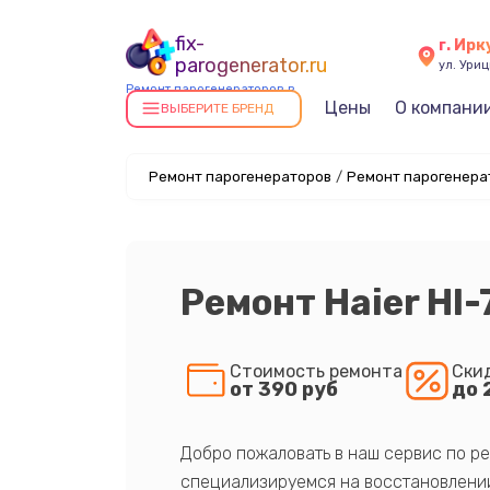
fix-
г. Ирк
parogenerator.ru
ул. Уриц
Ремонт парогенераторов в
Цены
О компани
Иркутске
ВЫБЕРИТЕ БРЕНД
Ремонт парогенераторов
/
Ремонт парогенерат
Ремонт Haier HI
Стоимость ремонта
Ски
от 390 руб
до 
Добро пожаловать в наш сервис по ре
специализируемся на восстановлении