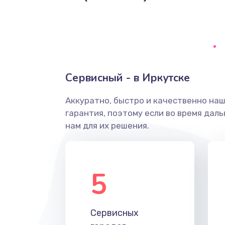
Замена видеочипа
Настройка BIOS
Настройка ОС
Сервисный - в Иркутске
Чистка от пыли
Аккуратно, быстро и качественно на
гарантия, поэтому если во время дал
Замена южного моста
нам для их решения.
Замена контроллера питания
5
Замена тачпада
Замена материнской платы
Сервисных