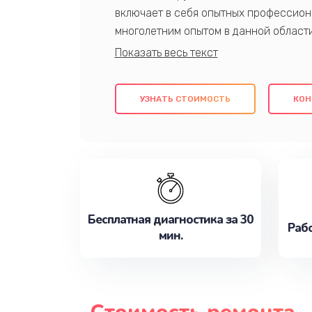
включает в себя опытных профессион
многолетним опытом в данной област
качественный ремонт с использовани
гарантируем качество всех проведенн
клиентам надежное и профессиональн
УЗНАТЬ СТОИМОСТЬ
КОН
потребности наилучшим образом. Не 
сейчас!
Бесплатная диагностика за 30
Рабо
мин.