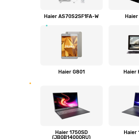
порта)
Haier AS70S2SF1FA-W
Haier
Замена клавиатуры
Замена корпуса
Ремонт петель крышки
Haier G801
Haier
Замена вебкамеры
Замена жесткого диска
Замена видеокарты
Ремонт разъема питания
Haier 1750SD
Haier
(JB0B14000RU)