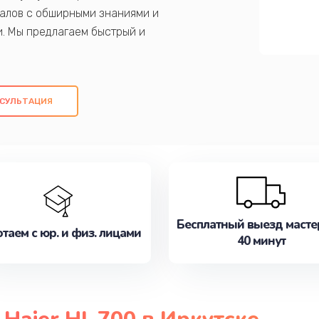
алов с обширными знаниями и
и. Мы предлагаем быстрый и
ем оригинальных компонентов, а также
ых работ. Наша цель - предоставить
ое обслуживание, удовлетворяя их
СУЛЬТАЦИЯ
медлите записаться на ремонт уже
Бесплатный выезд масте
таем с юр. и физ. лицами
40 минут