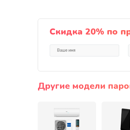
Замена экрана
Замена шлейфа матрицы
Скидка 20% по п
Замена термопасты
Замена системы охлаждения
Замена процессора
Другие модели паро
Замена оперативной памяти
Замена USB порта
Замена разъёмов (HDMI, DVI, Ди