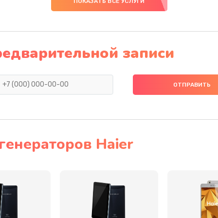
ПОКАЗАТЬ ВСЕ УСЛУГИ
30 мин
3 года
40 мин
2 года
редварительной записи
60 мин
2 года
60 мин
3 года
50 мин
3 года
генераторов Haier
50 мин
1 год
60 мин
2 года
сплей
40 мин
3 года