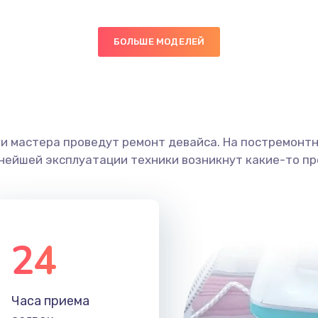
50 мин
1 год
БОЛЬШЕ МОДЕЛЕЙ
20 мин
1 год
20 мин
1 год
30 мин
3 года
ши мастера проведут ремонт девайса. На постремонт
ьнейшей эксплуатации техники возникнут какие-то пр
20 мин
1 год
50 мин
2 года
24
30 мин
3 года
30 мин
1 год
Часа приема