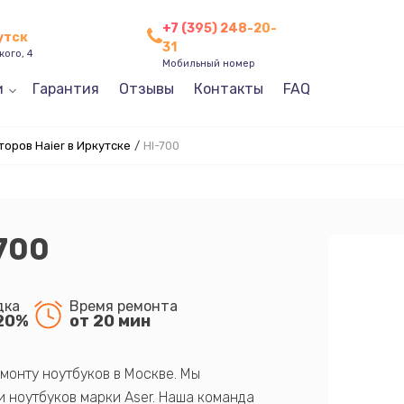
+7 (395) 248-20-
утск
31
кого, 4
Мобильный номер
и
Гарантия
Отзывы
Контакты
FAQ
оров Haier в Иркутске
/
HI-700
-700
дка
Время ремонта
20%
от 20 мин
монту ноутбуков в Москве. Мы
 ноутбуков марки Aser. Наша команда