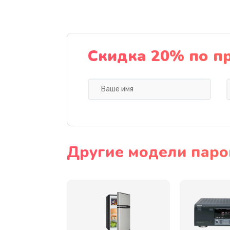
Замена термодатчиков
Замена клапанов
Скидка 20% по п
Замена микропереключателей
Замена микросхемы зарядки
Ремонт мембраны
Другие модели парог
Ремонт экрана
Замена кнопки питания
Замена NFC модуля