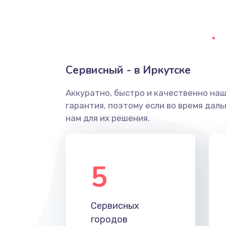
Замена уплотнительных колец
Замена помпы
Сервисный - в Иркутске
Ремонт гидросистемы
Аккуратно, быстро и качественно на
гарантия, поэтому если во время дал
Замена электромагнитного клап
нам для их решения.
Ремонт разъема SIM-карты
5
Замена GPS модуля
Устранение ошибок
Сервисных
городов
Замена вентилятора