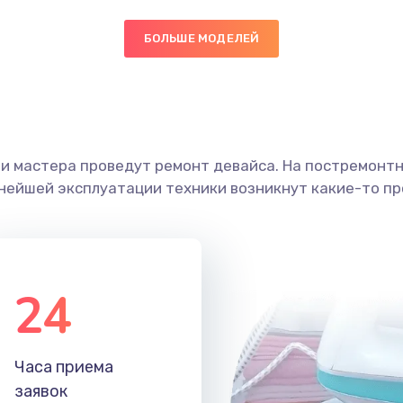
20 мин
2 года
БОЛЬШЕ МОДЕЛЕЙ
30 мин
3 года
60 мин
2 года
ши мастера проведут ремонт девайса. На постремонт
ьнейшей эксплуатации техники возникнут какие-то пр
ана
50 мин
3 года
20 мин
3 года
24
40 мин
1 год
30 мин
1 год
Часа приема
заявок
60 мин
1 год