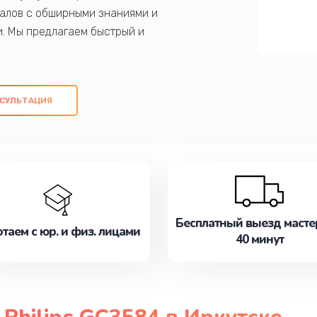
алов с обширными знаниями и
и. Мы предлагаем быстрый и
ем оригинальных компонентов, а также
ых работ. Наша цель - предоставить
ое обслуживание, удовлетворяя их
СУЛЬТАЦИЯ
медлите записаться на ремонт уже
Бесплатный выезд масте
таем с юр. и физ. лицами
40 минут