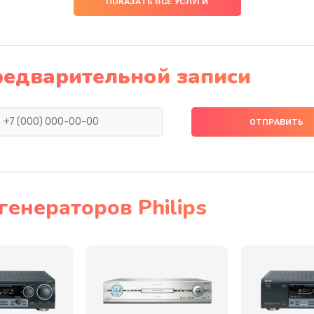
ПОКАЗАТЬ ВСЕ УСЛУГИ
60 мин
2 года
30 мин
1 год
редварительной записи
60 мин
3 года
60 мин
3 года
30 мин
3 года
енераторов Philips
60 мин
3 года
60 мин
1 год
40 мин
1 год