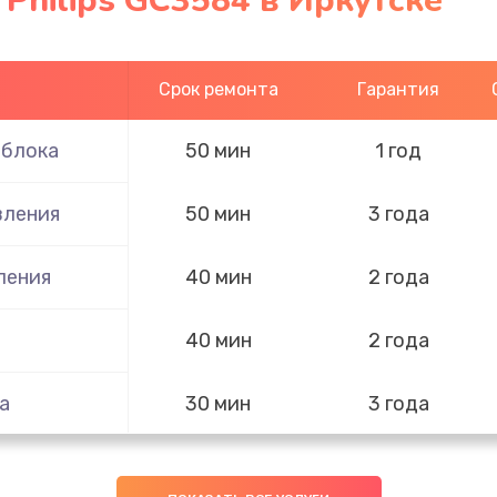
 Philips GC3584 в Иркутске
Срок ремонта
Гарантия
 блока
50 мин
1 год
вления
50 мин
3 года
ления
40 мин
2 года
40 мин
2 года
а
30 мин
3 года
30 мин
3 года