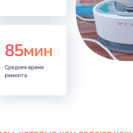
50 мин
3 года
30 мин
3 года
85мин
40 мин
3 года
60 мин
1 год
Среднее время
ремонта
60 мин
1 год
60 мин
2 года
60 мин
1 год