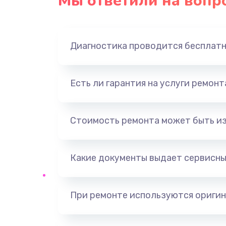
Мы ответили на вопр
Замена панели управления
Прошивка
Диагностика проводится бесплат
Ремонт корпуса
Есть ли гарантия на услуги ремон
Настройка
Ремонт кнопки
Стоимость ремонта может быть и
Замена шнура питания
Какие документы выдает сервисны
Замена датчиков
При ремонте используются оригин
Комплексная чистка