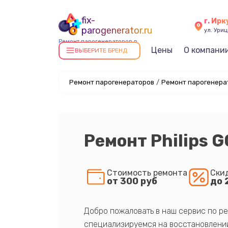
fix-
г. Ирк
parogenerator.ru
ул. Уриц
Ремонт парогенераторов в
Цены
О компани
Иркутске
ВЫБЕРИТЕ БРЕНД
Ремонт парогенераторов
/
Ремонт парогенерат
Ремонт Philips 
Стоимость ремонта
Ски
от 300 руб
до 
Добро пожаловать в наш сервис по ре
специализируемся на восстановлении