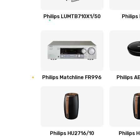
Ремонт микросхемы NFC
Philips LUMTB710X1/50
Philips
Замена разъема наушников
Ремонт микросхемы управления
Замена микросхемы управления
Philips Matchline FR996
Philips 
Замена микросхемы NFC
Ремонт или замена флоуметра
Замена сальников
Philips HU2716/10
Philips 
Замена переходников