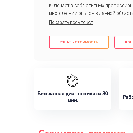
включает в себя опытных профессион
многолетним опытом в данной област
качественный ремонт с использовани
гарантируем качество всех проведенн
клиентам надежное и профессиональн
УЗНАТЬ СТОИМОСТЬ
КОН
потребности наилучшим образом. Не 
сейчас!
Бесплатная диагностика за 30
Рабо
мин.