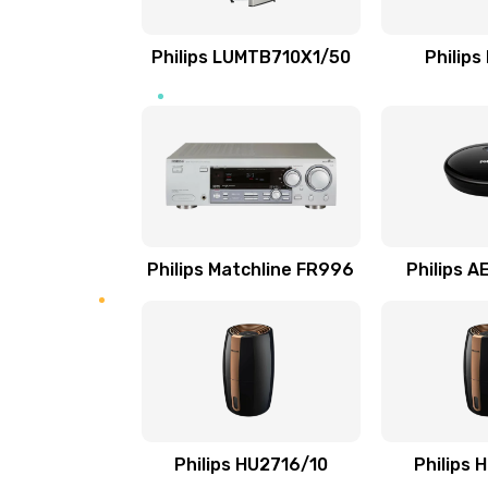
Ремонт микросхемы NFC
Philips LUMTB710X1/50
Philips
Замена разъема наушников
Ремонт микросхемы управления
Замена микросхемы управления
Philips Matchline FR996
Philips 
Замена микросхемы NFC
Ремонт или замена флоуметра
Замена сальников
Philips HU2716/10
Philips 
Замена переходников