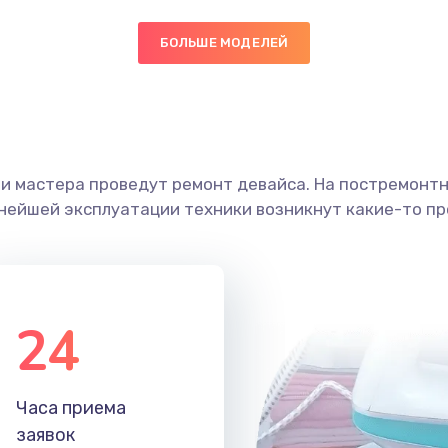
40 мин
1 год
БОЛЬШЕ МОДЕЛЕЙ
40 мин
1 год
40 мин
1 год
ши мастера проведут ремонт девайса. На постремонт
ьнейшей эксплуатации техники возникнут какие-то пр
ана
20 мин
2 года
60 мин
2 года
24
30 мин
3 года
30 мин
1 год
Часа приема
заявок
30 мин
1 год