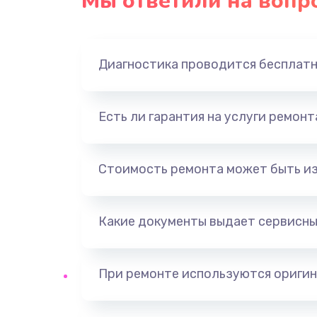
Мы ответили на вопр
Замена панели управления
Прошивка
Диагностика проводится бесплат
Ремонт корпуса
Есть ли гарантия на услуги ремон
Настройка
Ремонт кнопки
Стоимость ремонта может быть и
Замена шнура питания
Какие документы выдает сервисны
Замена датчиков
При ремонте используются оригин
Комплексная чистка