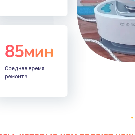
30 мин
1 год
30 мин
2 года
85мин
40 мин
3 года
40 мин
2 года
Среднее время
ремонта
50 мин
2 года
30 мин
2 года
50 мин
1 год