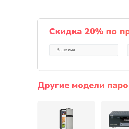
Замена термодатчиков
Замена клапанов
Скидка 20% по п
Замена микропереключателей
Замена микросхемы зарядки
Ремонт мембраны
Другие модели парог
Ремонт экрана
Замена кнопки питания
Замена NFC модуля