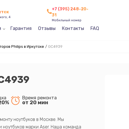
+7 (395) 248-20-
утск
31
кого, 4
Мобильный номер
и
Гарантия
Отзывы
Контакты
FAQ
оров Philips в Иркутске
/
GC4939
GC4939
дка
Время ремонта
20%
от 20 мин
монту ноутбуков в Москве. Мы
 ноутбуков марки Aser. Наша команда