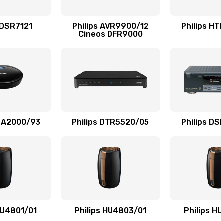
20 мин
2 года
 DSR7121
Philips AVR9900/12
Philips H
Cineos DFR9000
30 мин
1 год
30 мин
1 год
40 мин
1 год
AEA2000/93
Philips DTR5520/05
Philips D
60 мин
2 года
30 мин
3 года
50 мин
3 года
HU4801/01
Philips HU4803/01
Philips 
20 мин
3 года