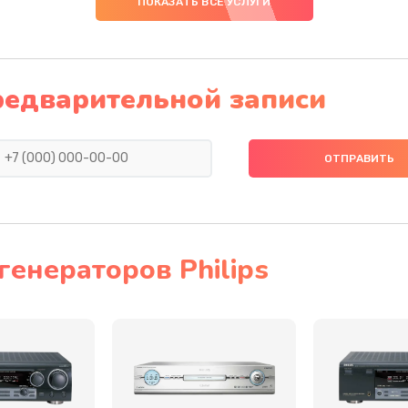
ПОКАЗАТЬ ВСЕ УСЛУГИ
30 мин
3 года
20 мин
3 года
редварительной записи
20 мин
2 года
30 мин
2 года
50 мин
2 года
енераторов Philips
30 мин
1 год
30 мин
3 года
60 мин
3 года