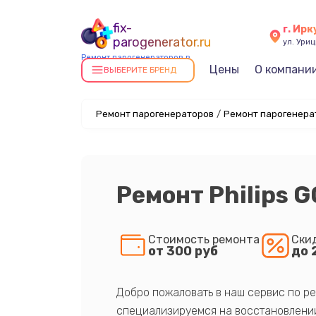
fix-
г. Ирк
parogenerator.ru
ул. Уриц
Ремонт парогенераторов в
Цены
О компани
Иркутске
ВЫБЕРИТЕ БРЕНД
Ремонт парогенераторов
/
Ремонт парогенерат
Ремонт Philips 
Стоимость ремонта
Ски
от 300 руб
до 
Добро пожаловать в наш сервис по ре
специализируемся на восстановлении