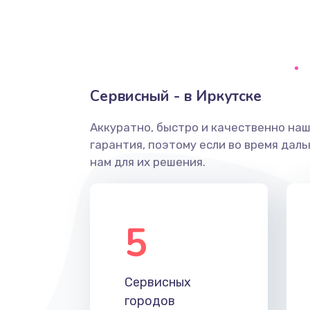
Замена уплотнительных колец
Замена помпы
Сервисный - в Иркутске
Ремонт гидросистемы
Аккуратно, быстро и качественно на
гарантия, поэтому если во время дал
Замена электромагнитного клап
нам для их решения.
Ремонт разъема SIM-карты
5
Замена GPS модуля
Устранение ошибок
Сервисных
городов
Замена вентилятора