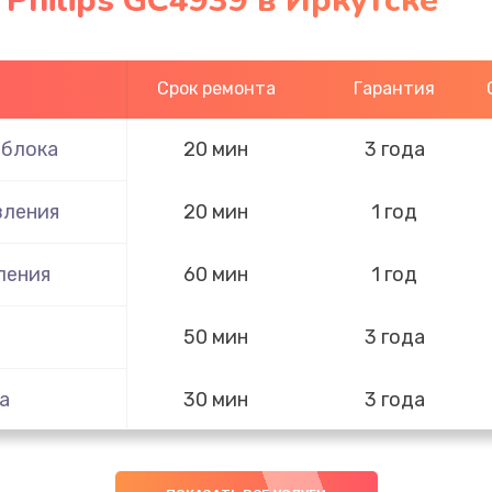
 Philips GC4939 в Иркутске
Срок ремонта
Гарантия
 блока
20 мин
3 года
вления
20 мин
1 год
ления
60 мин
1 год
50 мин
3 года
а
30 мин
3 года
50 мин
3 года