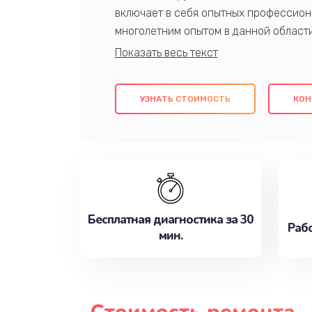
включает в себя опытных профессион
многолетним опытом в данной област
качественный ремонт с использовани
гарантируем качество всех проведенн
клиентам надежное и профессиональн
УЗНАТЬ СТОИМОСТЬ
КОН
потребности наилучшим образом. Не 
сейчас!
Бесплатная диагностика за 30
Рабо
мин.