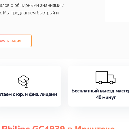
алов с обширными знаниями и
и. Мы предлагаем быстрый и
ем оригинальных компонентов, а также
ых работ. Наша цель - предоставить
ое обслуживание, удовлетворяя их
СУЛЬТАЦИЯ
медлите записаться на ремонт уже
Бесплатный выезд масте
таем с юр. и физ. лицами
40 минут