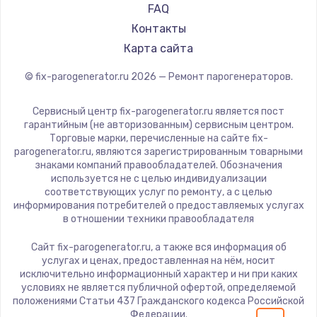
700 руб.
FAQ
Заказать
Контакты
Карта сайта
Замена термопасты
© fix-parogenerator.ru
2026
— Ремонт парогенераторов.
550 руб.
Заказать
Сервисный центр fix-parogenerator.ru является пост
гарантийным (не авторизованным) сервисным центром.
Торговые марки, перечисленные на сайте fix-
Замена оперативной памяти
parogenerator.ru, являются зарегистрированным товарными
знаками компаний правообладателей. Обозначения
300 руб.
используется не с целью индивидуализации
Заказать
соответствующих услуг по ремонту, а с целью
информирования потребителей о предоставляемых услугах
в отношении техники правообладателя
Замена микрофона
Сайт fix-parogenerator.ru, а также вся информация об
550 руб.
услугах и ценах, предоставленная на нём, носит
Заказать
исключительно информационный характер и ни при каких
условиях не является публичной офертой, определяемой
положениями Статьи 437 Гражданского кодекса Российской
Замена звуковой карты
Федерации.