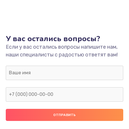
Настройка
600 руб.
Заказать
Ремонт кнопки
У вас остались вопросы?
550 руб.
Если у вас остались вопросы напишите нам,
наши специалисты с радостью ответят вам!
Заказать
Замена шнура питания
370 руб.
Заказать
Замена датчиков
580 руб.
Заказать