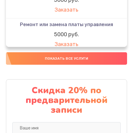
Заказать
Ремонт или замена платы управления
5000 руб.
Заказать
Ремонт или замена термоблока
ПОКАЗАТЬ ВСЕ УСЛУГИ
5000 руб.
Заказать
Скидка 20% по
Ремонт привода варочного блока
предварительной
4000 руб.
записи
Заказать
Чистка устройства