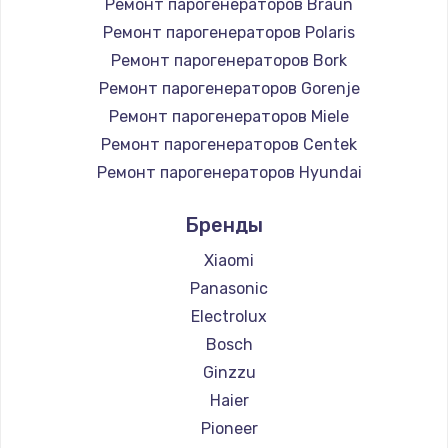
Ремонт парогенераторов Braun
Заказать
Ремонт парогенераторов Polaris
Настройка Wi-Fi
Ремонт парогенераторов Bork
Ремонт парогенераторов Gorenje
745 руб.
Ремонт парогенераторов Miele
Заказать
Ремонт парогенераторов Centek
Ремонт парогенераторов Hyundai
Замена вебкамеры
Ремонт парогенераторов Hotpoint Ariston
750 руб.
Бренды
Ремонт парогенераторов DELTA
Заказать
Ремонт парогенераторов Silter
Xiaomi
Ремонт парогенераторов Chayka
Panasonic
Установка драйверов
Ремонт парогенераторов Beko
Electrolux
350 руб.
Ремонт парогенераторов Vivitek
Bosch
Заказать
Ремонт парогенераторов RED solution
Ginzzu
Haier
Замена жесткого диска
Pioneer
500 руб.