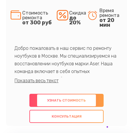
Время
Стоимость
Скидка
ремонта
до
ремонта
от 20
от 300 руб
20%
мин
Добро пожаловать в наш сервис по ремонту
ноутбуков в Москве. Мы специализируемся на
восстановлении ноутбуков марки Aser. Наша
команда включает в себя опытных
профессионалов с обширными знаниями и
многолетним опытом в данной области. Мы
предлагаем быстрый и качественный ремонт с
УЗНАТЬ СТОИМОСТЬ
использованием оригинальных компонентов, а
также гарантируем качество всех
КОНСУЛЬТАЦИЯ
проведенных работ. Наша цель - предоставить
клиентам надежное и профессиональное