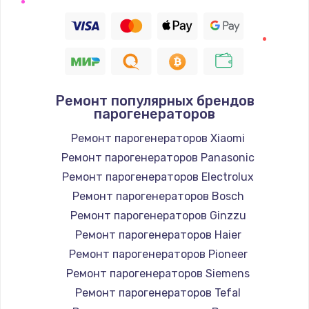
Замена термодатчика
1360 руб.
Заказать
Ремонт популярных брендов
Восстановление после попадания влаги
парогенераторов
960 руб.
Ремонт парогенераторов Xiaomi
Заказать
Ремонт парогенераторов Panasonic
Ремонт парогенераторов Electrolux
Ремонт системы охлаждения
Ремонт парогенераторов Bosch
900 руб.
Ремонт парогенераторов Ginzzu
Заказать
Ремонт парогенераторов Haier
Ремонт парогенераторов Pioneer
Ремонт микросхемы Wi-Fi
Ремонт парогенераторов Siemens
1100 руб.
Ремонт парогенераторов Tefal