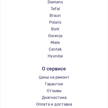
Siemens
Заказать
Tefal
Braun
Ремонт цепей питания
Polaris
2500 руб.
Bork
Заказать
Gorenje
Miele
Замена северного моста
Centek
1500 руб.
Hyundai
Заказать
Hotpoint Ariston
О сервисе
DELTA
Замена экрана
Silter
Цены на ремонт
1100 руб.
Chayka
Гарантия
Заказать
Beko
Отзывы
Vivitek
Диагностика
Замена шлейфа матрицы
RED solution
Оплата и доставка