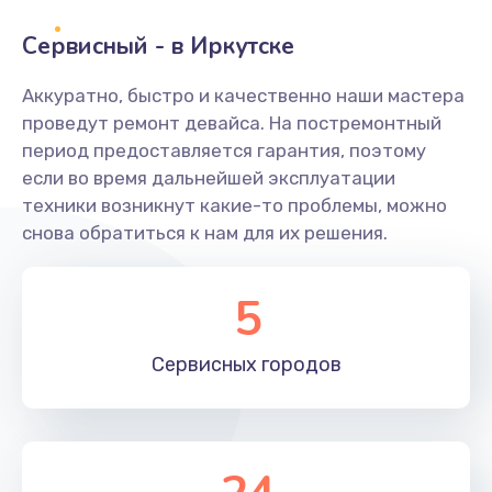
Сервисный - в Иркутске
Замена переходников
1000 руб.
Аккуратно, быстро и качественно наши мастера
проведут ремонт девайса. На постремонтный
Заказать
период предоставляется гарантия, поэтому
если во время дальнейшей эксплуатации
Замена уплотнительных колец
техники возникнут какие-то проблемы, можно
2000 руб.
снова обратиться к нам для их решения.
Заказать
5
Замена помпы
3000 руб.
Сервисных
городов
Заказать
Ремонт гидросистемы
3000 руб.