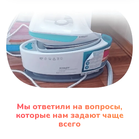
Заказать
Замена вентилятора
970 руб.
Заказать
Замена таймера
1170 руб.
Заказать
Замена реле
Мы ответили на вопросы,
1210 руб.
которые нам задают чаще
Заказать
всего
Замена нагревателя испарителя