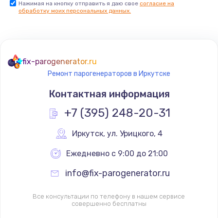
Нажимая на кнопку отправить я даю свое
согласие на
обработку моих персональных данных.
Комплексная чистка
500 руб.
Заказать
fix-parogenerator.ru
Замена дисплея (экрана)
Ремонт парогенераторов в Иркутске
820 руб.
Контактная информация
Заказать
+7 (395) 248-20-31
Ремонт платы электроники
Иркутск
,
 ул. Урицкого, 4
1400 руб.
Ежедневно с 9:00 до 21:00
Заказать
info@fix-parogenerator.ru
Заправка фреоном
2150 руб.
Все консультации по телефону в нашем сервисе
совершенно бесплатны
Заказать