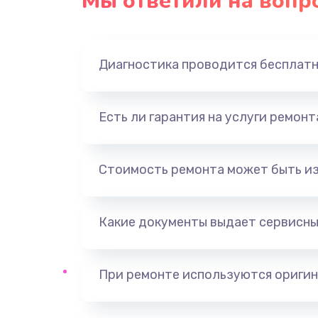
Мы ответили на вопр
Замена панели управления
Прошивка
Диагностика проводится бесплат
Ремонт корпуса
Есть ли гарантия на услуги ремон
Настройка
Ремонт кнопки
Стоимость ремонта может быть и
Замена шнура питания
Какие документы выдает сервисны
Замена датчиков
При ремонте используются оригин
Комплексная чистка