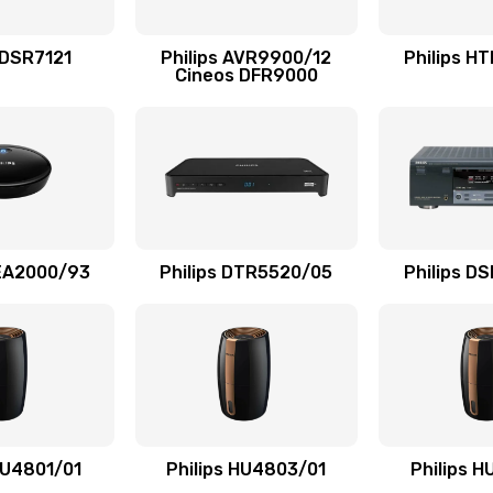
60 мин
2 года
 DSR7121
Philips AVR9900/12
Philips H
Cineos DFR9000
60 мин
3 года
20 мин
1 год
60 мин
1 год
AEA2000/93
Philips DTR5520/05
Philips D
30 мин
1 год
40 мин
1 год
50 мин
2 года
HU4801/01
Philips HU4803/01
Philips 
50 мин
3 года