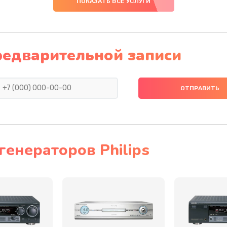
ПОКАЗАТЬ ВСЕ УСЛУГИ
40 мин
3 года
50 мин
3 года
редварительной записи
60 мин
2 года
60 мин
3 года
50 мин
1 год
енераторов Philips
40 мин
1 год
20 мин
2 года
60 мин
2 года