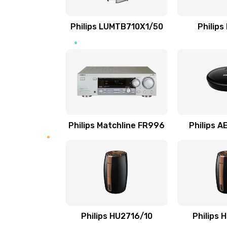
Ремонт микросхемы NFC
Philips LUMTB710X1/50
Philips
Замена разъема наушников
Ремонт микросхемы управления
Замена микросхемы управления
Philips Matchline FR996
Philips 
Замена микросхемы NFC
Ремонт или замена флоуметра
Замена сальников
Philips HU2716/10
Philips 
Замена переходников