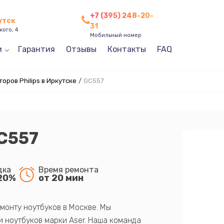
+7 (395) 248-20-
утск
31
кого, 4
Мобильный номер
и
Гарантия
Отзывы
Контакты
FAQ
оров Philips в Иркутске
/
GC557
GC557
дка
Время ремонта
20%
от 20 мин
монту ноутбуков в Москве. Мы
 ноутбуков марки Aser. Наша команда