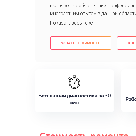
включает в себя опытных профессион
многолетним опытом в данной област
качественный ремонт с использовани
гарантируем качество всех проведенн
клиентам надежное и профессиональн
УЗНАТЬ СТОИМОСТЬ
КОН
потребности наилучшим образом. Не 
сейчас!
Бесплатная диагностика за 30
Рабо
мин.