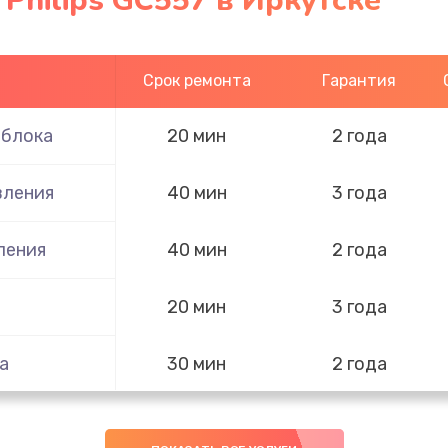
Philips GC557 в Иркутске
Срок ремонта
Гарантия
 блока
20 мин
2 года
вления
40 мин
3 года
ления
40 мин
2 года
20 мин
3 года
а
30 мин
2 года
20 мин
2 года