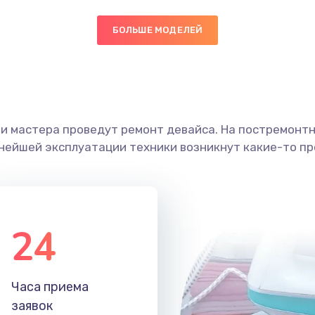
50 мин
2 года
БОЛЬШЕ МОДЕЛЕЙ
20 мин
2 года
60 мин
1 год
ши мастера проведут ремонт девайса. На постремонт
ьнейшей эксплуатации техники возникнут какие-то пр
ана
20 мин
2 года
30 мин
2 года
24
40 мин
3 года
30 мин
3 года
Часа приема
заявок
40 мин
3 года