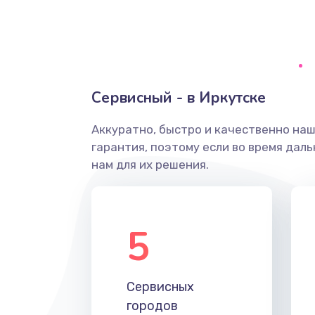
Замена уплотнительных колец
Замена помпы
Сервисный - в Иркутске
Ремонт гидросистемы
Аккуратно, быстро и качественно на
гарантия, поэтому если во время дал
Замена электромагнитного клап
нам для их решения.
Ремонт разъема SIM-карты
5
Замена GPS модуля
Устранение ошибок
Сервисных
городов
Замена вентилятора