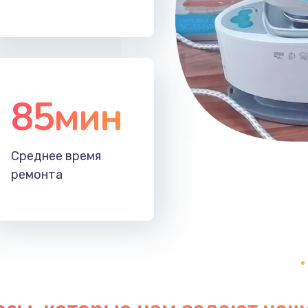
30 мин
2 года
60 мин
2 года
85мин
50 мин
2 года
30 мин
1 год
Среднее время
ремонта
40 мин
1 год
30 мин
3 года
30 мин
2 года