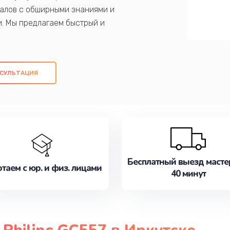
алов с обширными знаниями и
и. Мы предлагаем быстрый и
ем оригинальных компонентов, а также
ых работ. Наша цель - предоставить
ое обслуживание, удовлетворяя их
СУЛЬТАЦИЯ
медлите записаться на ремонт уже
Бесплатный выезд масте
таем с юр. и физ. лицами
40 минут