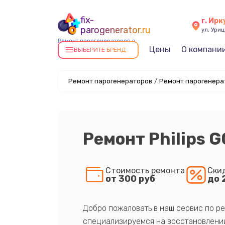
fix-
г. Ирк
parogenerator.ru
ул. Уриц
Ремонт парогенераторов в
Цены
О компани
Иркутске
ВЫБЕРИТЕ БРЕНД
Ремонт парогенераторов
/
Ремонт парогенерат
Ремонт Philips 
Стоимость ремонта
Ски
от 300 руб
до 
Добро пожаловать в наш сервис по ре
специализируемся на восстановлении