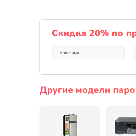
Замена термодатчиков
Замена клапанов
Скидка 20% по п
Замена микропереключателей
Замена микросхемы зарядки
Ремонт мембраны
Другие модели парог
Ремонт экрана
Замена кнопки питания
Замена NFC модуля