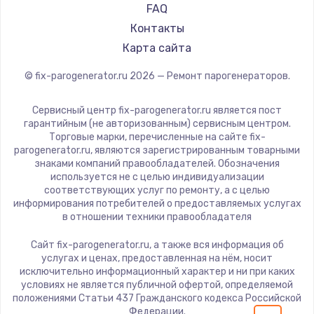
700 руб.
FAQ
Заказать
Контакты
Карта сайта
Замена термопасты
© fix-parogenerator.ru
2026
— Ремонт парогенераторов.
550 руб.
Заказать
Сервисный центр fix-parogenerator.ru является пост
гарантийным (не авторизованным) сервисным центром.
Торговые марки, перечисленные на сайте fix-
Замена оперативной памяти
parogenerator.ru, являются зарегистрированным товарными
знаками компаний правообладателей. Обозначения
300 руб.
используется не с целью индивидуализации
Заказать
соответствующих услуг по ремонту, а с целью
информирования потребителей о предоставляемых услугах
в отношении техники правообладателя
Замена микрофона
Сайт fix-parogenerator.ru, а также вся информация об
550 руб.
услугах и ценах, предоставленная на нём, носит
Заказать
исключительно информационный характер и ни при каких
условиях не является публичной офертой, определяемой
положениями Статьи 437 Гражданского кодекса Российской
Замена звуковой карты
Федерации.