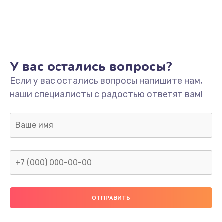
Настройка
600 руб.
Заказать
Ремонт кнопки
У вас остались вопросы?
550 руб.
Если у вас остались вопросы напишите нам,
наши специалисты с радостью ответят вам!
Заказать
Замена шнура питания
370 руб.
Заказать
Замена датчиков
580 руб.
Заказать