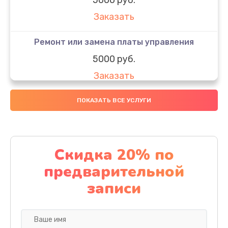
Заказать
Ремонт или замена платы управления
5000 руб.
Заказать
Ремонт или замена термоблока
ПОКАЗАТЬ ВСЕ УСЛУГИ
5000 руб.
Заказать
Скидка 20% по
Ремонт привода варочного блока
предварительной
4000 руб.
записи
Заказать
Чистка устройства