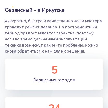
Сервисный - в Иркутске
Замена переходников
1000 руб.
Аккуратно, быстро и качественно наши мастера
проведут ремонт девайса. На постремонтный
Заказать
период предоставляется гарантия, поэтому
если во время дальнейшей эксплуатации
Замена уплотнительных колец
техники возникнут какие-то проблемы, можно
2000 руб.
снова обратиться к нам для их решения.
Заказать
5
Замена помпы
3000 руб.
Сервисных
городов
Заказать
Ремонт гидросистемы
3000 руб.