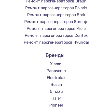
Ремонт парогенераторов Braun
Заказать
Ремонт парогенераторов Polaris
Настройка Wi-Fi
Ремонт парогенераторов Bork
Ремонт парогенераторов Gorenje
745 руб.
Ремонт парогенераторов Miele
Заказать
Ремонт парогенераторов Centek
Ремонт парогенераторов Hyundai
Замена вебкамеры
Ремонт парогенераторов Hotpoint Ariston
750 руб.
Бренды
Ремонт парогенераторов DELTA
Заказать
Ремонт парогенераторов Silter
Xiaomi
Ремонт парогенераторов Chayka
Panasonic
Установка драйверов
Ремонт парогенераторов Beko
Electrolux
350 руб.
Ремонт парогенераторов Vivitek
Bosch
Заказать
Ремонт парогенераторов RED solution
Ginzzu
Haier
Замена жесткого диска
Pioneer
500 руб.