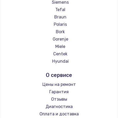
Siemens
Заказать
Tefal
Braun
Ремонт цепей питания
Polaris
2500 руб.
Bork
Заказать
Gorenje
Miele
Замена северного моста
Centek
1500 руб.
Hyundai
Заказать
Hotpoint Ariston
О сервисе
DELTA
Замена экрана
Silter
Цены на ремонт
1100 руб.
Chayka
Гарантия
Заказать
Beko
Отзывы
Vivitek
Диагностика
Замена шлейфа матрицы
RED solution
Оплата и доставка