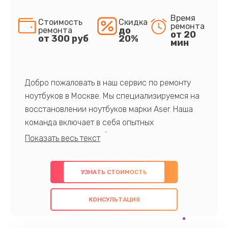
Время
Стоимость
Скидка
ремонта
до
ремонта
от 20
от 300 руб
20%
мин
Добро пожаловать в наш сервис по ремонту
ноутбуков в Москве. Мы специализируемся на
восстановлении ноутбуков марки Aser. Наша
команда включает в себя опытных
профессионалов с обширными знаниями и
многолетним опытом в данной области. Мы
предлагаем быстрый и качественный ремонт с
УЗНАТЬ СТОИМОСТЬ
использованием оригинальных компонентов, а
также гарантируем качество всех
КОНСУЛЬТАЦИЯ
проведенных работ. Наша цель - предоставить
клиентам надежное и профессиональное