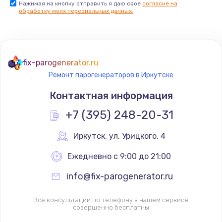
Нажимая на кнопку отправить я даю свое
согласие на
обработку моих персональных данных.
Комплексная чистка
500 руб.
Заказать
fix-parogenerator.ru
Замена дисплея (экрана)
Ремонт парогенераторов в Иркутске
820 руб.
Контактная информация
Заказать
+7 (395) 248-20-31
Ремонт платы электроники
Иркутск
,
 ул. Урицкого, 4
1400 руб.
Ежедневно с 9:00 до 21:00
Заказать
info@fix-parogenerator.ru
Заправка фреоном
2150 руб.
Все консультации по телефону в нашем сервисе
совершенно бесплатны
Заказать