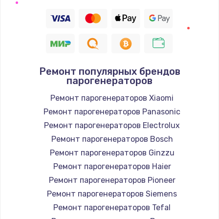
Замена термодатчика
1360 руб.
Заказать
Ремонт популярных брендов
Восстановление после попадания влаги
парогенераторов
960 руб.
Ремонт парогенераторов Xiaomi
Заказать
Ремонт парогенераторов Panasonic
Ремонт парогенераторов Electrolux
Ремонт системы охлаждения
Ремонт парогенераторов Bosch
900 руб.
Ремонт парогенераторов Ginzzu
Заказать
Ремонт парогенераторов Haier
Ремонт парогенераторов Pioneer
Ремонт микросхемы Wi-Fi
Ремонт парогенераторов Siemens
1100 руб.
Ремонт парогенераторов Tefal