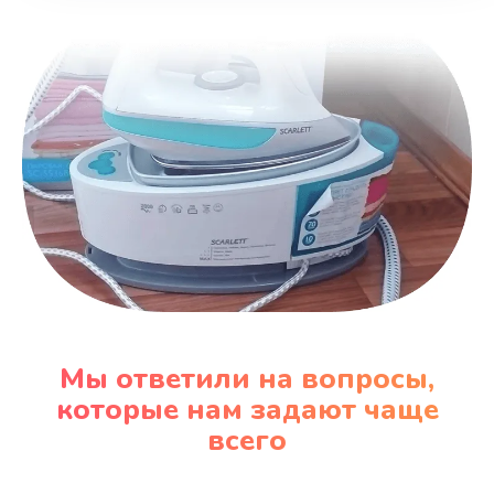
Заказать
Замена вентилятора
970 руб.
Заказать
Замена таймера
1170 руб.
Заказать
Замена реле
Мы ответили на вопросы,
1210 руб.
которые нам задают чаще
Заказать
всего
Замена нагревателя испарителя