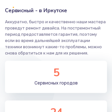
Сервисный - в Иркутске
Замена переходников
1000 руб.
Аккуратно, быстро и качественно наши мастера
проведут ремонт девайса. На постремонтный
Заказать
период предоставляется гарантия, поэтому
если во время дальнейшей эксплуатации
Замена уплотнительных колец
техники возникнут какие-то проблемы, можно
2000 руб.
снова обратиться к нам для их решения.
Заказать
5
Замена помпы
3000 руб.
Сервисных
городов
Заказать
Ремонт гидросистемы
3000 руб.