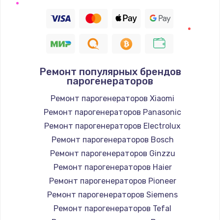
Замена термодатчика
1360 руб.
Заказать
Ремонт популярных брендов
Восстановление после попадания влаги
парогенераторов
960 руб.
Ремонт парогенераторов Xiaomi
Заказать
Ремонт парогенераторов Panasonic
Ремонт парогенераторов Electrolux
Ремонт системы охлаждения
Ремонт парогенераторов Bosch
900 руб.
Ремонт парогенераторов Ginzzu
Заказать
Ремонт парогенераторов Haier
Ремонт парогенераторов Pioneer
Ремонт микросхемы Wi-Fi
Ремонт парогенераторов Siemens
1100 руб.
Ремонт парогенераторов Tefal