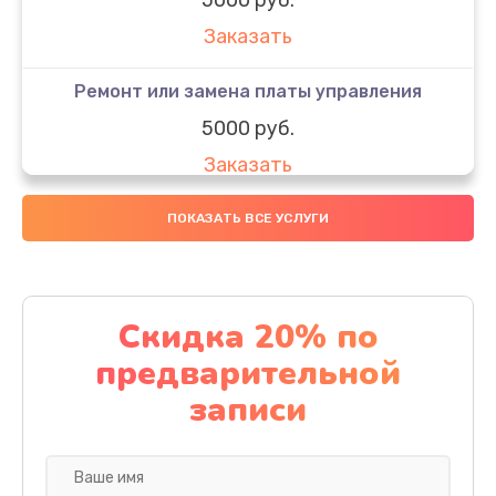
Заказать
Ремонт или замена платы управления
5000 руб.
Заказать
Ремонт или замена термоблока
ПОКАЗАТЬ ВСЕ УСЛУГИ
5000 руб.
Заказать
Скидка 20% по
Ремонт привода варочного блока
предварительной
4000 руб.
записи
Заказать
Чистка устройства