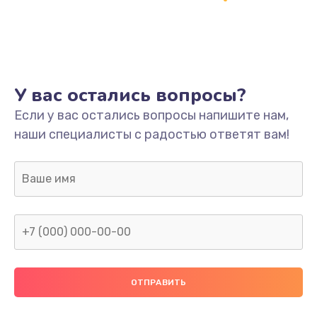
Настройка
600 руб.
Заказать
Ремонт кнопки
У вас остались вопросы?
550 руб.
Если у вас остались вопросы напишите нам,
наши специалисты с радостью ответят вам!
Заказать
Замена шнура питания
370 руб.
Заказать
Замена датчиков
580 руб.
Заказать