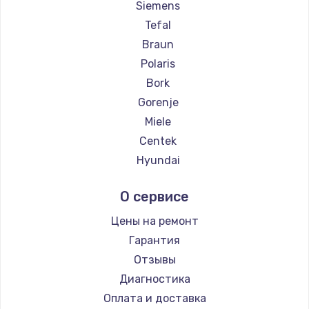
Siemens
Заказать
Tefal
Braun
Ремонт цепей питания
Polaris
2500 руб.
Bork
Заказать
Gorenje
Miele
Замена северного моста
Centek
1500 руб.
Hyundai
Заказать
Hotpoint Ariston
О сервисе
DELTA
Замена экрана
Silter
Цены на ремонт
1100 руб.
Chayka
Гарантия
Заказать
Beko
Отзывы
Vivitek
Диагностика
Замена шлейфа матрицы
RED solution
Оплата и доставка