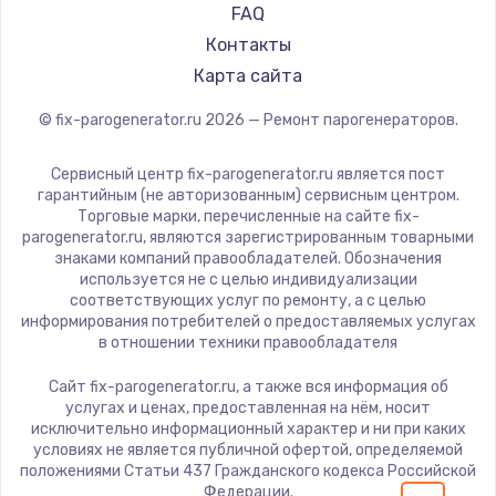
700 руб.
FAQ
Заказать
Контакты
Карта сайта
Замена термопасты
© fix-parogenerator.ru
2026
— Ремонт парогенераторов.
550 руб.
Заказать
Сервисный центр fix-parogenerator.ru является пост
гарантийным (не авторизованным) сервисным центром.
Торговые марки, перечисленные на сайте fix-
Замена оперативной памяти
parogenerator.ru, являются зарегистрированным товарными
знаками компаний правообладателей. Обозначения
300 руб.
используется не с целью индивидуализации
Заказать
соответствующих услуг по ремонту, а с целью
информирования потребителей о предоставляемых услугах
в отношении техники правообладателя
Замена микрофона
Сайт fix-parogenerator.ru, а также вся информация об
550 руб.
услугах и ценах, предоставленная на нём, носит
Заказать
исключительно информационный характер и ни при каких
условиях не является публичной офертой, определяемой
положениями Статьи 437 Гражданского кодекса Российской
Замена звуковой карты
Федерации.