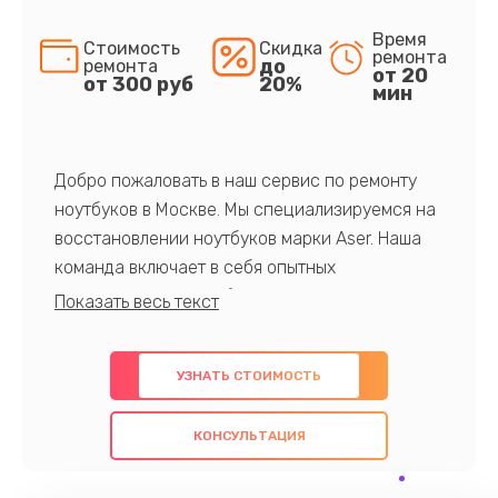
Время
Стоимость
Скидка
ремонта
до
ремонта
от 20
от 300 руб
20%
мин
Добро пожаловать в наш сервис по ремонту
ноутбуков в Москве. Мы специализируемся на
восстановлении ноутбуков марки Aser. Наша
команда включает в себя опытных
профессионалов с обширными знаниями и
многолетним опытом в данной области. Мы
предлагаем быстрый и качественный ремонт с
УЗНАТЬ СТОИМОСТЬ
использованием оригинальных компонентов, а
также гарантируем качество всех
КОНСУЛЬТАЦИЯ
проведенных работ. Наша цель - предоставить
клиентам надежное и профессиональное