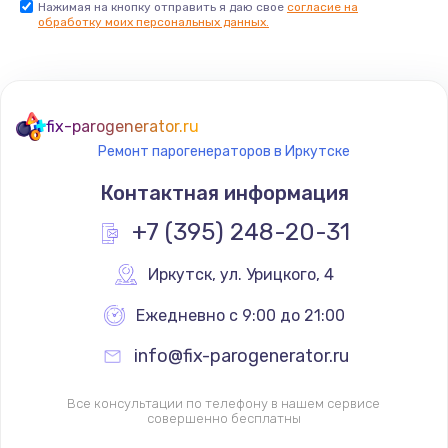
Нажимая на кнопку отправить я даю свое
согласие на
обработку моих персональных данных.
Комплексная чистка
500 руб.
Заказать
fix-parogenerator.ru
Замена дисплея (экрана)
Ремонт парогенераторов в Иркутске
820 руб.
Контактная информация
Заказать
+7 (395) 248-20-31
Ремонт платы электроники
Иркутск
,
 ул. Урицкого, 4
1400 руб.
Ежедневно с 9:00 до 21:00
Заказать
info@fix-parogenerator.ru
Заправка фреоном
2150 руб.
Все консультации по телефону в нашем сервисе
совершенно бесплатны
Заказать