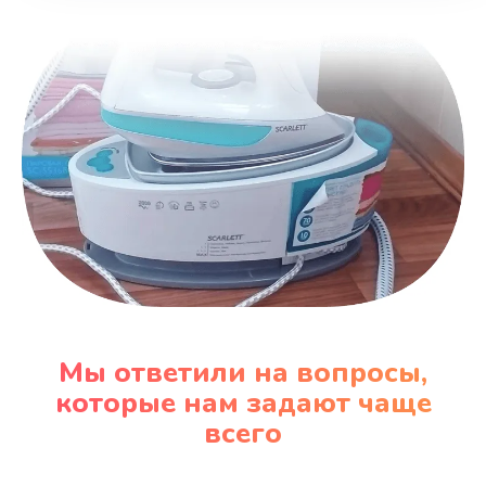
Заказать
Замена вентилятора
970 руб.
Заказать
Замена таймера
1170 руб.
Заказать
Замена реле
Мы ответили на вопросы,
1210 руб.
которые нам задают чаще
Заказать
всего
Замена нагревателя испарителя