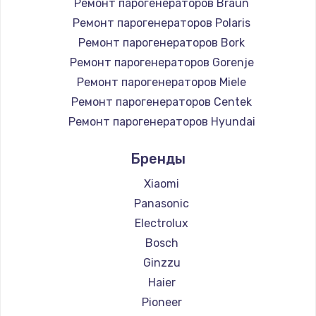
Ремонт парогенераторов Braun
Заказать
Ремонт парогенераторов Polaris
Настройка Wi-Fi
Ремонт парогенераторов Bork
Ремонт парогенераторов Gorenje
745 руб.
Ремонт парогенераторов Miele
Заказать
Ремонт парогенераторов Centek
Ремонт парогенераторов Hyundai
Замена вебкамеры
Ремонт парогенераторов Hotpoint Ariston
750 руб.
Бренды
Ремонт парогенераторов DELTA
Заказать
Ремонт парогенераторов Silter
Xiaomi
Ремонт парогенераторов Chayka
Panasonic
Установка драйверов
Ремонт парогенераторов Beko
Electrolux
350 руб.
Ремонт парогенераторов Vivitek
Bosch
Заказать
Ремонт парогенераторов RED solution
Ginzzu
Haier
Замена жесткого диска
Pioneer
500 руб.