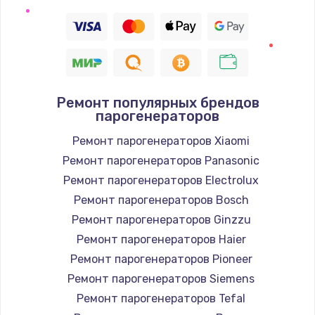
Замена термодатчика
1360 руб.
Заказать
Ремонт популярных брендов
Восстановление после попадания влаги
парогенераторов
960 руб.
Ремонт парогенераторов Xiaomi
Заказать
Ремонт парогенераторов Panasonic
Ремонт парогенераторов Electrolux
Ремонт системы охлаждения
Ремонт парогенераторов Bosch
900 руб.
Ремонт парогенераторов Ginzzu
Заказать
Ремонт парогенераторов Haier
Ремонт парогенераторов Pioneer
Ремонт микросхемы Wi-Fi
Ремонт парогенераторов Siemens
1100 руб.
Ремонт парогенераторов Tefal