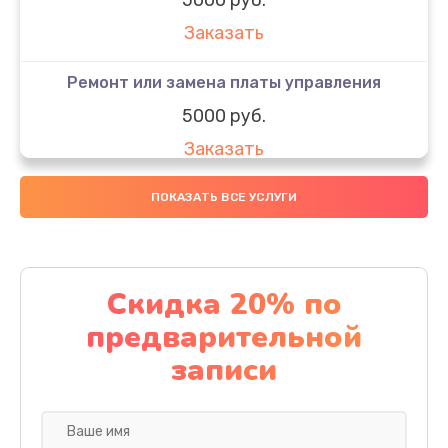
Заказать
Ремонт или замена платы управления
5000 руб.
Заказать
Ремонт или замена термоблока
ПОКАЗАТЬ ВСЕ УСЛУГИ
5000 руб.
Заказать
Скидка 20% по
Ремонт привода варочного блока
предварительной
4000 руб.
записи
Заказать
Чистка устройства