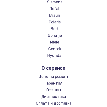
Siemens
Заказать
Tefal
Braun
Ремонт цепей питания
Polaris
2500 руб.
Bork
Заказать
Gorenje
Miele
Замена северного моста
Centek
1500 руб.
Hyundai
Заказать
Hotpoint Ariston
О сервисе
DELTA
Замена экрана
Silter
Цены на ремонт
1100 руб.
Chayka
Гарантия
Заказать
Beko
Отзывы
Vivitek
Диагностика
Замена шлейфа матрицы
RED solution
Оплата и доставка