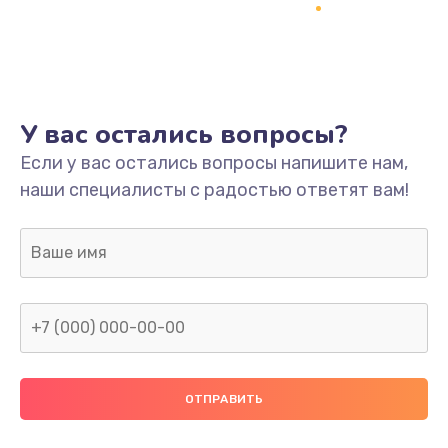
Настройка
600 руб.
Заказать
Ремонт кнопки
У вас остались вопросы?
550 руб.
Если у вас остались вопросы напишите нам,
наши специалисты с радостью ответят вам!
Заказать
Замена шнура питания
370 руб.
Заказать
Замена датчиков
580 руб.
Заказать