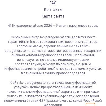
700 руб.
FAQ
Заказать
Контакты
Карта сайта
Замена термопасты
© fix-parogenerator.ru
2026
— Ремонт парогенераторов.
550 руб.
Заказать
Сервисный центр fix-parogenerator.ru является пост
гарантийным (не авторизованным) сервисным центром.
Торговые марки, перечисленные на сайте fix-
Замена оперативной памяти
parogenerator.ru, являются зарегистрированным товарными
знаками компаний правообладателей. Обозначения
300 руб.
используется не с целью индивидуализации
Заказать
соответствующих услуг по ремонту, а с целью
информирования потребителей о предоставляемых услугах
в отношении техники правообладателя
Замена микрофона
Сайт fix-parogenerator.ru, а также вся информация об
550 руб.
услугах и ценах, предоставленная на нём, носит
Заказать
исключительно информационный характер и ни при каких
условиях не является публичной офертой, определяемой
положениями Статьи 437 Гражданского кодекса Российской
Замена звуковой карты
Федерации.