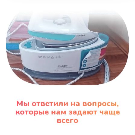
Заказать
Замена вентилятора
970 руб.
Заказать
Замена таймера
1170 руб.
Заказать
Замена реле
Мы ответили на вопросы,
1210 руб.
которые нам задают чаще
Заказать
всего
Замена нагревателя испарителя