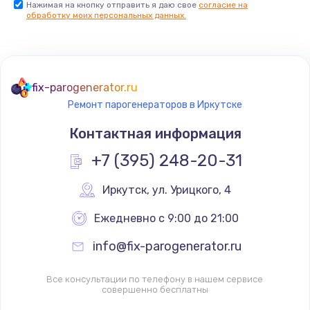
Нажимая на кнопку отправить я даю свое
согласие на
обработку моих персональных данных.
Комплексная чистка
500 руб.
Заказать
fix-parogenerator.ru
Замена дисплея (экрана)
Ремонт парогенераторов в Иркутске
820 руб.
Контактная информация
Заказать
+7 (395) 248-20-31
Ремонт платы электроники
Иркутск
,
 ул. Урицкого, 4
1400 руб.
Ежедневно с 9:00 до 21:00
Заказать
info@fix-parogenerator.ru
Заправка фреоном
2150 руб.
Все консультации по телефону в нашем сервисе
совершенно бесплатны
Заказать