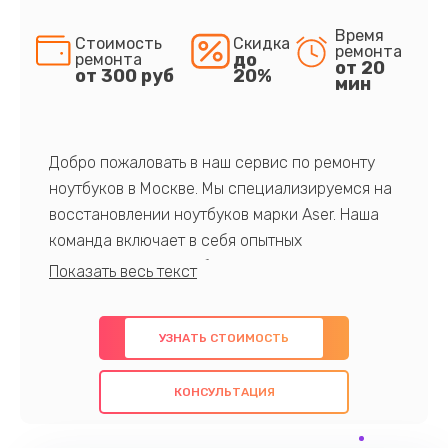
Время
Стоимость
Скидка
ремонта
до
ремонта
от 20
от 300 руб
20%
мин
Добро пожаловать в наш сервис по ремонту
ноутбуков в Москве. Мы специализируемся на
восстановлении ноутбуков марки Aser. Наша
команда включает в себя опытных
профессионалов с обширными знаниями и
многолетним опытом в данной области. Мы
предлагаем быстрый и качественный ремонт с
УЗНАТЬ СТОИМОСТЬ
использованием оригинальных компонентов, а
также гарантируем качество всех
КОНСУЛЬТАЦИЯ
проведенных работ. Наша цель - предоставить
клиентам надежное и профессиональное