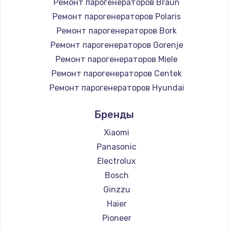
Ремонт парогенераторов Braun
Заказать
Ремонт парогенераторов Polaris
Настройка Wi-Fi
Ремонт парогенераторов Bork
Ремонт парогенераторов Gorenje
745 руб.
Ремонт парогенераторов Miele
Заказать
Ремонт парогенераторов Centek
Ремонт парогенераторов Hyundai
Замена вебкамеры
Ремонт парогенераторов Hotpoint Ariston
750 руб.
Бренды
Ремонт парогенераторов DELTA
Заказать
Ремонт парогенераторов Silter
Xiaomi
Ремонт парогенераторов Chayka
Panasonic
Установка драйверов
Ремонт парогенераторов Beko
Electrolux
350 руб.
Ремонт парогенераторов Vivitek
Bosch
Заказать
Ремонт парогенераторов RED solution
Ginzzu
Haier
Замена жесткого диска
Pioneer
500 руб.