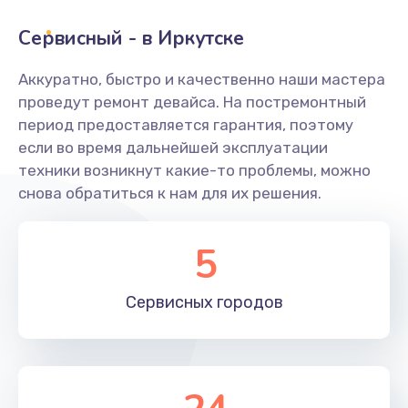
Сервисный - в Иркутске
Замена переходников
1000 руб.
Аккуратно, быстро и качественно наши мастера
проведут ремонт девайса. На постремонтный
Заказать
период предоставляется гарантия, поэтому
если во время дальнейшей эксплуатации
Замена уплотнительных колец
техники возникнут какие-то проблемы, можно
2000 руб.
снова обратиться к нам для их решения.
Заказать
5
Замена помпы
3000 руб.
Сервисных
городов
Заказать
Ремонт гидросистемы
3000 руб.