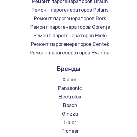
Ремонт парогенераторов Braun
Заказать
Ремонт парогенераторов Polaris
Настройка Wi-Fi
Ремонт парогенераторов Bork
Ремонт парогенераторов Gorenje
745 руб.
Ремонт парогенераторов Miele
Заказать
Ремонт парогенераторов Centek
Ремонт парогенераторов Hyundai
Замена вебкамеры
Ремонт парогенераторов Hotpoint Ariston
750 руб.
Бренды
Ремонт парогенераторов DELTA
Заказать
Ремонт парогенераторов Silter
Xiaomi
Ремонт парогенераторов Chayka
Panasonic
Установка драйверов
Ремонт парогенераторов Beko
Electrolux
350 руб.
Ремонт парогенераторов Vivitek
Bosch
Заказать
Ремонт парогенераторов RED solution
Ginzzu
Haier
Замена жесткого диска
Pioneer
500 руб.