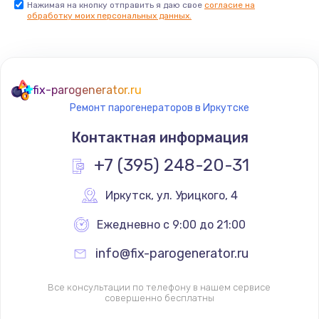
Нажимая на кнопку отправить я даю свое
согласие на
обработку моих персональных данных.
Комплексная чистка
500 руб.
Заказать
fix-parogenerator.ru
Замена дисплея (экрана)
Ремонт парогенераторов в Иркутске
820 руб.
Контактная информация
Заказать
+7 (395) 248-20-31
Ремонт платы электроники
Иркутск
,
 ул. Урицкого, 4
1400 руб.
Ежедневно с 9:00 до 21:00
Заказать
info@fix-parogenerator.ru
Заправка фреоном
2150 руб.
Все консультации по телефону в нашем сервисе
совершенно бесплатны
Заказать