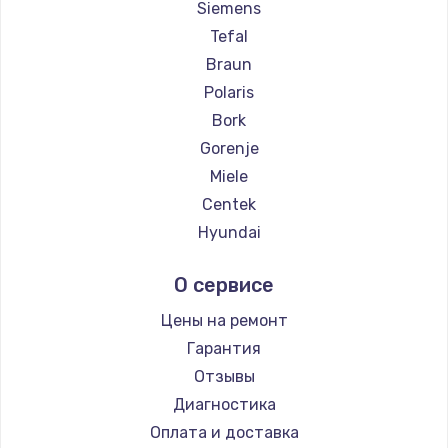
Siemens
Заказать
Tefal
Braun
Ремонт цепей питания
Polaris
2500 руб.
Bork
Заказать
Gorenje
Miele
Замена северного моста
Centek
1500 руб.
Hyundai
Заказать
Hotpoint Ariston
О сервисе
DELTA
Замена экрана
Silter
Цены на ремонт
1100 руб.
Chayka
Гарантия
Заказать
Beko
Отзывы
Vivitek
Диагностика
Замена шлейфа матрицы
RED solution
Оплата и доставка