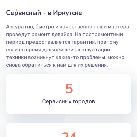
Сервисный - в Иркутске
Замена переходников
1000 руб.
Аккуратно, быстро и качественно наши мастера
проведут ремонт девайса. На постремонтный
Заказать
период предоставляется гарантия, поэтому
если во время дальнейшей эксплуатации
Замена уплотнительных колец
техники возникнут какие-то проблемы, можно
2000 руб.
снова обратиться к нам для их решения.
Заказать
5
Замена помпы
3000 руб.
Сервисных
городов
Заказать
Ремонт гидросистемы
3000 руб.