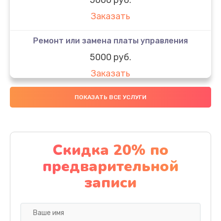
Заказать
Ремонт или замена платы управления
5000 руб.
Заказать
Ремонт или замена термоблока
ПОКАЗАТЬ ВСЕ УСЛУГИ
5000 руб.
Заказать
Скидка 20% по
Ремонт привода варочного блока
предварительной
4000 руб.
записи
Заказать
Чистка устройства