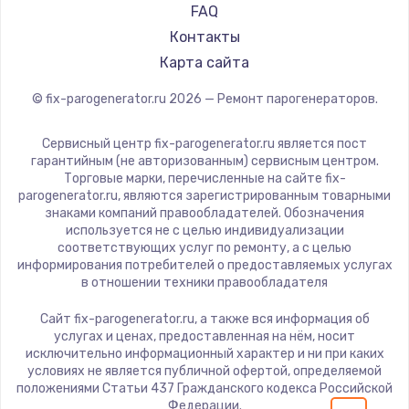
700 руб.
FAQ
Заказать
Контакты
Карта сайта
Замена термопасты
© fix-parogenerator.ru
2026
— Ремонт парогенераторов.
550 руб.
Заказать
Сервисный центр fix-parogenerator.ru является пост
гарантийным (не авторизованным) сервисным центром.
Торговые марки, перечисленные на сайте fix-
Замена оперативной памяти
parogenerator.ru, являются зарегистрированным товарными
знаками компаний правообладателей. Обозначения
300 руб.
используется не с целью индивидуализации
Заказать
соответствующих услуг по ремонту, а с целью
информирования потребителей о предоставляемых услугах
в отношении техники правообладателя
Замена микрофона
Сайт fix-parogenerator.ru, а также вся информация об
550 руб.
услугах и ценах, предоставленная на нём, носит
Заказать
исключительно информационный характер и ни при каких
условиях не является публичной офертой, определяемой
положениями Статьи 437 Гражданского кодекса Российской
Замена звуковой карты
Федерации.