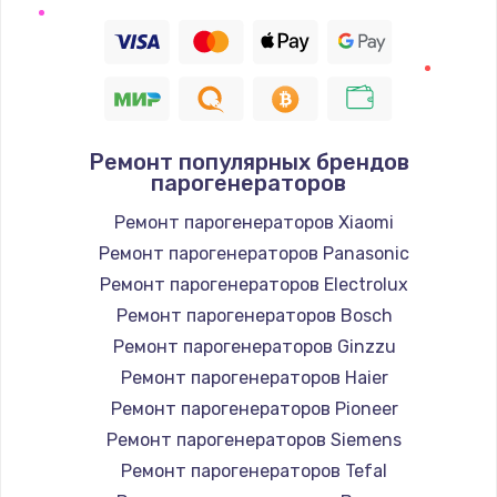
Замена термодатчика
1360 руб.
Заказать
Ремонт популярных брендов
Восстановление после попадания влаги
парогенераторов
960 руб.
Ремонт парогенераторов Xiaomi
Заказать
Ремонт парогенераторов Panasonic
Ремонт парогенераторов Electrolux
Ремонт системы охлаждения
Ремонт парогенераторов Bosch
900 руб.
Ремонт парогенераторов Ginzzu
Заказать
Ремонт парогенераторов Haier
Ремонт парогенераторов Pioneer
Ремонт микросхемы Wi-Fi
Ремонт парогенераторов Siemens
1100 руб.
Ремонт парогенераторов Tefal