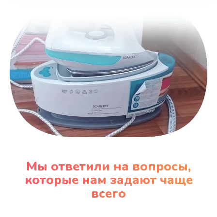
Заказать
Замена вентилятора
970 руб.
Заказать
Замена таймера
1170 руб.
Заказать
Замена реле
Мы ответили на вопросы,
1210 руб.
которые нам задают чаще
Заказать
всего
Замена нагревателя испарителя