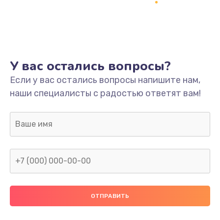
Настройка
600 руб.
Заказать
Ремонт кнопки
У вас остались вопросы?
550 руб.
Если у вас остались вопросы напишите нам,
наши специалисты с радостью ответят вам!
Заказать
Замена шнура питания
370 руб.
Заказать
Замена датчиков
580 руб.
Заказать