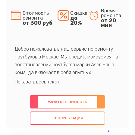
Время
Стоимость
Скидка
ремонта
до
ремонта
от 20
от 300 руб
20%
мин
Добро пожаловать в наш сервис по ремонту
ноутбуков в Москве. Мы специализируемся на
восстановлении ноутбуков марки Aser. Наша
команда включает в себя опытных
профессионалов с обширными знаниями и
многолетним опытом в данной области. Мы
предлагаем быстрый и качественный ремонт с
УЗНАТЬ СТОИМОСТЬ
использованием оригинальных компонентов, а
также гарантируем качество всех
КОНСУЛЬТАЦИЯ
проведенных работ. Наша цель - предоставить
клиентам надежное и профессиональное