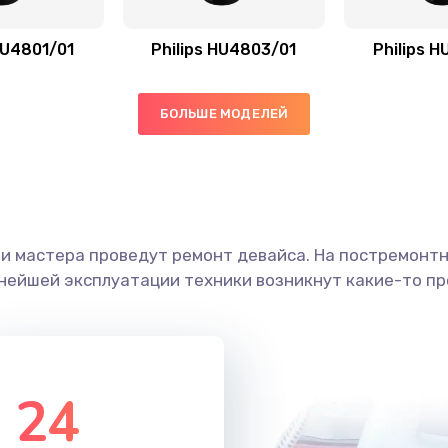
20 мин
1 год
HU4801/01
Philips HU4803/01
Philips 
40 мин
1 год
30 мин
3 года
БОЛЬШЕ МОДЕЛЕЙ
60 мин
1 год
20 мин
2 года
ши мастера проведут ремонт девайса. На постремонт
ьнейшей эксплуатации техники возникнут какие-то пр
ана
60 мин
2 года
20 мин
2 года
24
20 мин
3 года