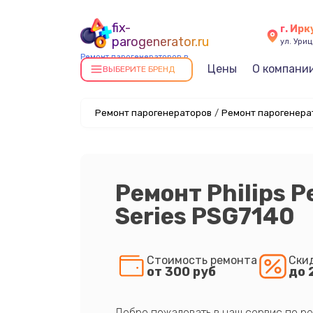
fix-
г. Ирк
parogenerator.ru
ул. Уриц
Ремонт парогенераторов в
Цены
О компани
Иркутске
ВЫБЕРИТЕ БРЕНД
Ремонт парогенераторов
/
Ремонт парогенерат
Ремонт Philips 
Series PSG7140
Стоимость ремонта
Ски
от 300 руб
до 
Добро пожаловать в наш сервис по ре