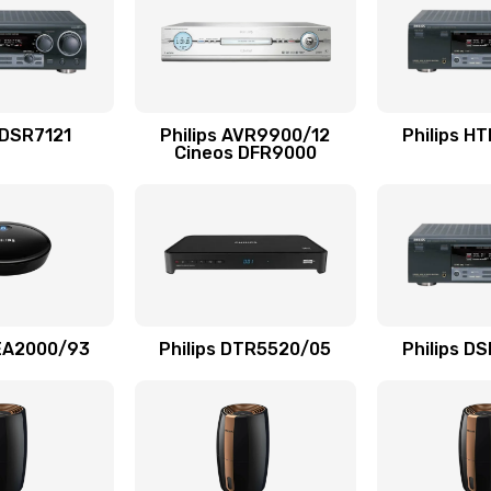
60 мин
1 год
60 мин
2 года
 DSR7121
Philips AVR9900/12
Philips H
Cineos DFR9000
60 мин
3 года
20 мин
1 год
40 мин
1 год
AEA2000/93
Philips DTR5520/05
Philips D
20 мин
1 год
30 мин
1 год