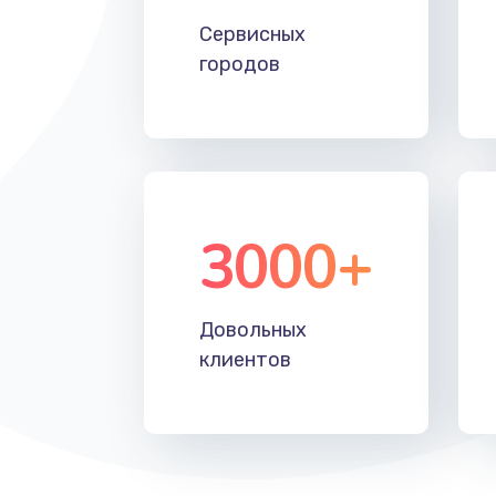
Устранение ошибок
Сервисных
городов
Замена вентилятора
Замена таймера
Замена реле
3000+
Замена нагревателя испарителя
Замена мотор-компрессора
Довольных
клиентов
Замена термостата
Ремонт капиллярной трубки