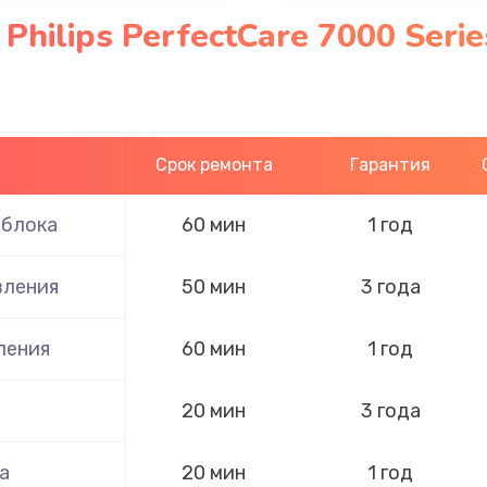
Philips PerfectCare 7000 Seri
Срок ремонта
Гарантия
 блока
60 мин
1 год
вления
50 мин
3 года
ления
60 мин
1 год
20 мин
3 года
а
20 мин
1 год