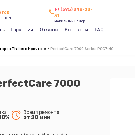
+7 (395) 248-20-
утск
31
кого, 4
Мобильный номер
и
Гарантия
Отзывы
Контакты
FAQ
оров Philips в Иркутске
/
PerfectCare 7000 Series PSG7140
PerfectCare 7000
дка
Время ремонта
20%
от 20 мин
монту ноутбуков в Москве. Мы