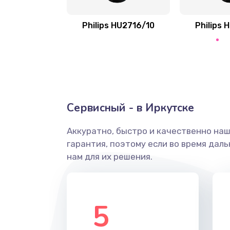
Замена сальников
Philips HU2716/10
Philips 
Замена переходников
Замена уплотнительных колец
Замена помпы
Сервисный - в Иркутске
Ремонт гидросистемы
Аккуратно, быстро и качественно на
гарантия, поэтому если во время дал
Замена электромагнитного клап
нам для их решения.
Ремонт разъема SIM-карты
5
Замена GPS модуля