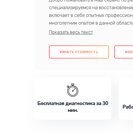
специализируемся на восстановлении
включает в себя опытных профессион
многолетним опытом в данной област
качественный ремонт с использовани
гарантируем качество всех проведенн
клиентам надежное и профессиональн
УЗНАТЬ СТОИМОСТЬ
КОН
потребности наилучшим образом. Не 
сейчас!
Бесплатная диагностика за 30
Рабо
мин.