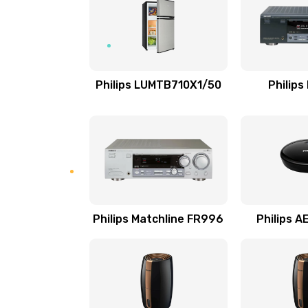
Замена NFC модуля
Ремонт микросхемы NFC
Philips LUMTB710X1/50
Philips
Замена разъема наушников
Ремонт микросхемы управления
Замена микросхемы управления
Philips Matchline FR996
Philips 
Замена микросхемы NFC
Ремонт или замена флоуметра