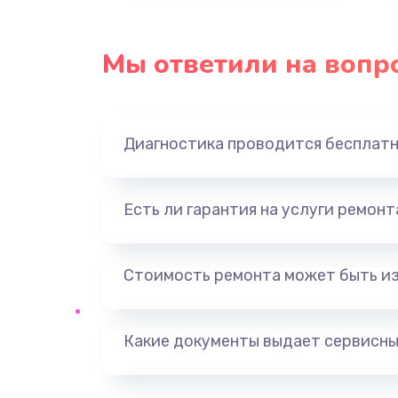
Ремонт электропроводки
Мы ответили на вопр
Замена панели управления
Прошивка
Диагностика проводится бесплат
Ремонт корпуса
Есть ли гарантия на услуги ремон
Настройка
Ремонт кнопки
Стоимость ремонта может быть и
Замена шнура питания
Какие документы выдает сервисны
Замена датчиков