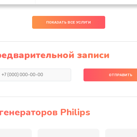
40 мин
1 год
ПОКАЗАТЬ ВСЕ УСЛУГИ
20 мин
2 года
50 мин
3 года
редварительной записи
50 мин
2 года
60 мин
1 год
40 мин
2 года
енераторов Philips
50 мин
2 года
30 мин
2 года