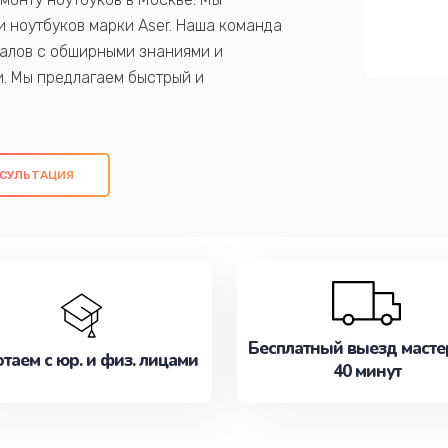
 ноутбуков марки Aser. Наша команда
алов с обширными знаниями и
и. Мы предлагаем быстрый и
ем оригинальных компонентов, а также
ых работ. Наша цель - предоставить
ое обслуживание, удовлетворяя их
СУЛЬТАЦИЯ
медлите записаться на ремонт уже
Бесплатный выезд масте
таем с юр. и физ. лицами
40 минут