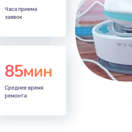
20 мин
3 года
Часа приема
заявок
60 мин
2 года
20 мин
1 год
30 мин
3 года
85мин
50 мин
1 год
60 мин
1 год
Среднее время
ремонта
30 мин
1 год
40 мин
2 года