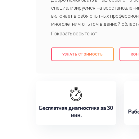
специализируемся на восстановлении
включает в себя опытных профессион
многолетним опытом в данной област
качественный ремонт с использовани
гарантируем качество всех проведенн
клиентам надежное и профессиональн
УЗНАТЬ СТОИМОСТЬ
КОН
потребности наилучшим образом. Не 
сейчас!
Бесплатная диагностика за 30
Рабо
мин.