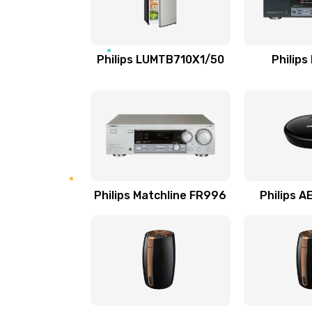
Замена NFC модуля
Ремонт микросхемы NFC
Philips LUMTB710X1/50
Philips
Замена разъема наушников
Ремонт микросхемы управления
Замена микросхемы управления
Philips Matchline FR996
Philips 
Замена микросхемы NFC
Ремонт или замена флоуметра
Замена сальников