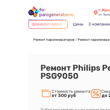
fix-
г. Ирк
parogenerator.ru
ул. Уриц
Ремонт парогенераторов в
Цены
О компани
Иркутске
ВЫБЕРИТЕ БРЕНД
Ремонт парогенераторов
/
Ремонт парогенерат
Ремонт Philips 
PSG9050
Стоимость ремонта
Ски
от 300 руб
до 
Добро пожаловать в наш сервис по ре