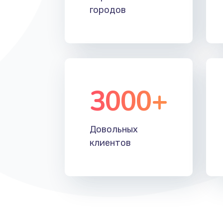
городов
Замена вентилятора
Замена таймера
Замена реле
3000+
Замена нагревателя испарителя
Замена мотор-компрессора
Довольных
клиентов
Замена термостата
Ремонт капиллярной трубки
Ремонт электропроводки