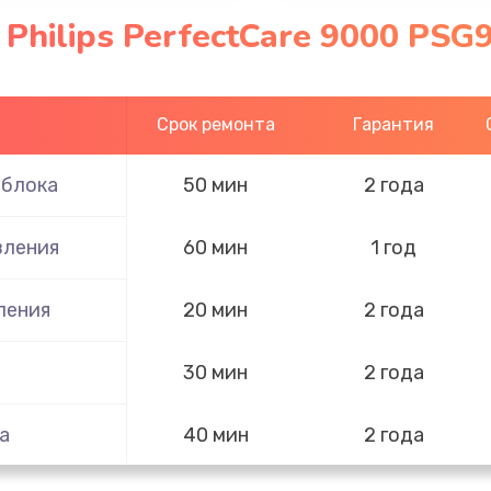
Philips PerfectCare 9000 PSG
Срок ремонта
Гарантия
 блока
50 мин
2 года
вления
60 мин
1 год
ления
20 мин
2 года
30 мин
2 года
а
40 мин
2 года