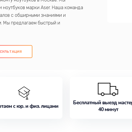
 ноутбуков марки Aser. Наша команда
алов с обширными знаниями и
и. Мы предлагаем быстрый и
ем оригинальных компонентов, а также
ых работ. Наша цель - предоставить
ое обслуживание, удовлетворяя их
СУЛЬТАЦИЯ
медлите записаться на ремонт уже
Бесплатный выезд масте
таем с юр. и физ. лицами
40 минут