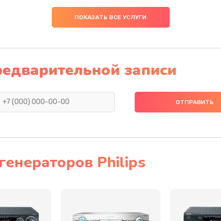
20 мин
1 год
ПОКАЗАТЬ ВСЕ УСЛУГИ
60 мин
2 года
40 мин
3 года
редварительной записи
20 мин
3 года
20 мин
1 год
50 мин
2 года
енераторов Philips
30 мин
2 года
50 мин
1 год