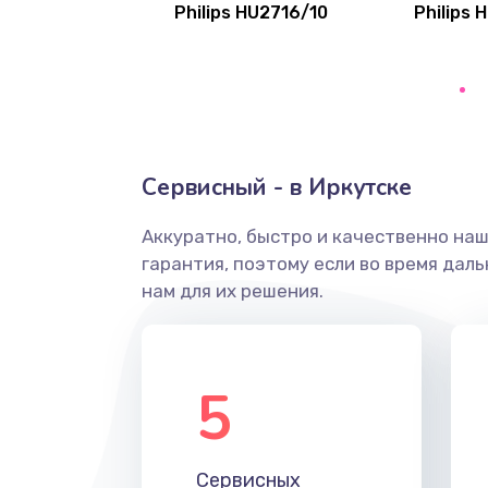
Philips HU2716/10
Philips 
Замена переходников
Замена уплотнительных колец
Замена помпы
Сервисный - в Иркутске
Ремонт гидросистемы
Аккуратно, быстро и качественно на
гарантия, поэтому если во время дал
Замена электромагнитного клап
нам для их решения.
Ремонт разъема SIM-карты
5
Замена GPS модуля
Устранение ошибок
Сервисных