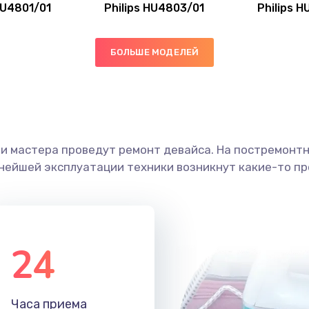
HU4801/01
Philips HU4803/01
Philips 
50 мин
2 года
20 мин
1 год
БОЛЬШЕ МОДЕЛЕЙ
50 мин
2 года
60 мин
3 года
ши мастера проведут ремонт девайса. На постремонт
ьнейшей эксплуатации техники возникнут какие-то пр
ана
30 мин
1 год
40 мин
3 года
24
50 мин
3 года
30 мин
3 года
Часа приема