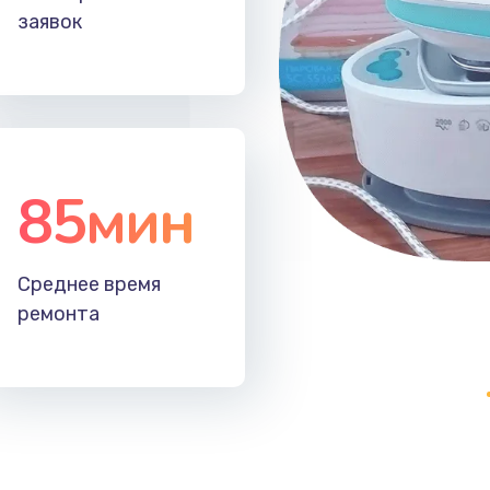
заявок
20 мин
1 год
40 мин
2 года
60 мин
2 года
85мин
20 мин
1 год
40 мин
1 год
Среднее время
ремонта
40 мин
3 года
60 мин
3 года
40 мин
1 год