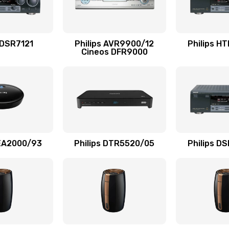
20 мин
3 года
20 мин
3 года
 DSR7121
Philips AVR9900/12
Philips H
Cineos DFR9000
40 мин
2 года
30 мин
3 года
60 мин
2 года
AEA2000/93
Philips DTR5520/05
Philips D
40 мин
2 года
50 мин
1 год
20 мин
1 год