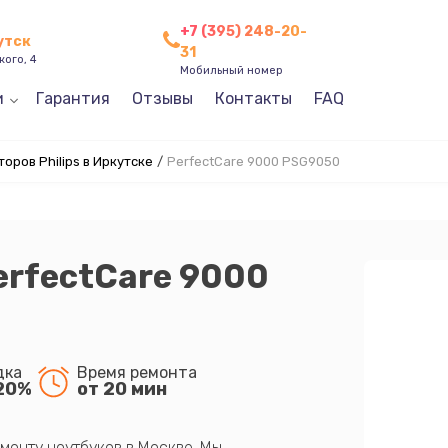
+7 (395) 248-20-
утск
31
кого, 4
Мобильный номер
и
Гарантия
Отзывы
Контакты
FAQ
оров Philips в Иркутске
/
PerfectCare 9000 PSG9050
PerfectCare 9000
дка
Время ремонта
20%
от 20 мин
монту ноутбуков в Москве. Мы