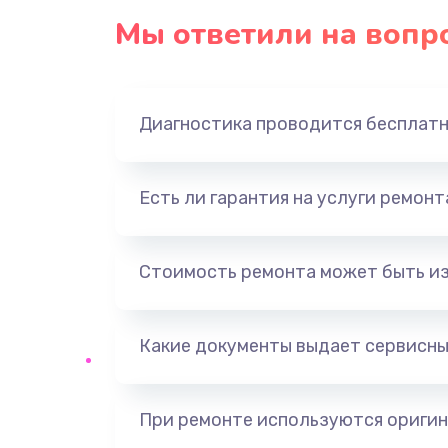
Мы ответили на вопр
Замена панели управления
Прошивка
Диагностика проводится бесплат
Ремонт корпуса
Есть ли гарантия на услуги ремон
Настройка
Ремонт кнопки
Стоимость ремонта может быть и
Замена шнура питания
Какие документы выдает сервисны
Замена датчиков
При ремонте используются оригин
Комплексная чистка