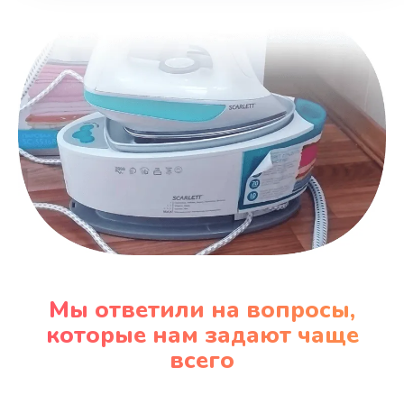
Заказать
Замена вентилятора
970 руб.
Заказать
Замена таймера
1170 руб.
Заказать
Замена реле
Мы ответили на вопросы,
1210 руб.
которые нам задают чаще
Заказать
всего
Замена нагревателя испарителя