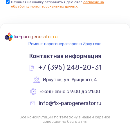
Нажимая на кнопку отправить я даю свое
согласие на
обработку моих персональных данных.
Комплексная чистка
500 руб.
Заказать
fix-parogenerator.ru
Замена дисплея (экрана)
Ремонт парогенераторов в Иркутске
820 руб.
Контактная информация
Заказать
+7 (395) 248-20-31
Ремонт платы электроники
Иркутск
,
 ул. Урицкого, 4
1400 руб.
Ежедневно с 9:00 до 21:00
Заказать
info@fix-parogenerator.ru
Заправка фреоном
2150 руб.
Все консультации по телефону в нашем сервисе
совершенно бесплатны
Заказать