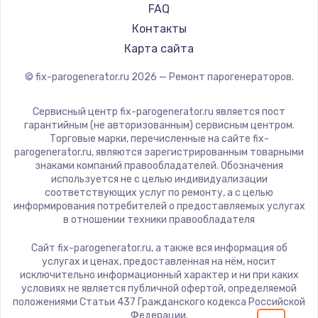
700 руб.
FAQ
Заказать
Контакты
Карта сайта
Замена термопасты
© fix-parogenerator.ru
2026
— Ремонт парогенераторов.
550 руб.
Заказать
Сервисный центр fix-parogenerator.ru является пост
гарантийным (не авторизованным) сервисным центром.
Торговые марки, перечисленные на сайте fix-
Замена оперативной памяти
parogenerator.ru, являются зарегистрированным товарными
знаками компаний правообладателей. Обозначения
300 руб.
используется не с целью индивидуализации
Заказать
соответствующих услуг по ремонту, а с целью
информирования потребителей о предоставляемых услугах
в отношении техники правообладателя
Замена микрофона
Сайт fix-parogenerator.ru, а также вся информация об
550 руб.
услугах и ценах, предоставленная на нём, носит
Заказать
исключительно информационный характер и ни при каких
условиях не является публичной офертой, определяемой
положениями Статьи 437 Гражданского кодекса Российской
Замена звуковой карты
Федерации.