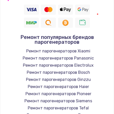
Замена термодатчика
1360 руб.
Заказать
Ремонт популярных брендов
Восстановление после попадания влаги
парогенераторов
960 руб.
Ремонт парогенераторов Xiaomi
Заказать
Ремонт парогенераторов Panasonic
Ремонт парогенераторов Electrolux
Ремонт системы охлаждения
Ремонт парогенераторов Bosch
900 руб.
Ремонт парогенераторов Ginzzu
Заказать
Ремонт парогенераторов Haier
Ремонт парогенераторов Pioneer
Ремонт микросхемы Wi-Fi
Ремонт парогенераторов Siemens
1100 руб.
Ремонт парогенераторов Tefal