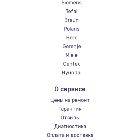
Siemens
Заказать
Tefal
Braun
Ремонт цепей питания
Polaris
2500 руб.
Bork
Заказать
Gorenje
Miele
Замена северного моста
Centek
1500 руб.
Hyundai
Заказать
Hotpoint Ariston
О сервисе
DELTA
Замена экрана
Silter
Цены на ремонт
1100 руб.
Chayka
Гарантия
Заказать
Beko
Отзывы
Vivitek
Диагностика
Замена шлейфа матрицы
RED solution
Оплата и доставка