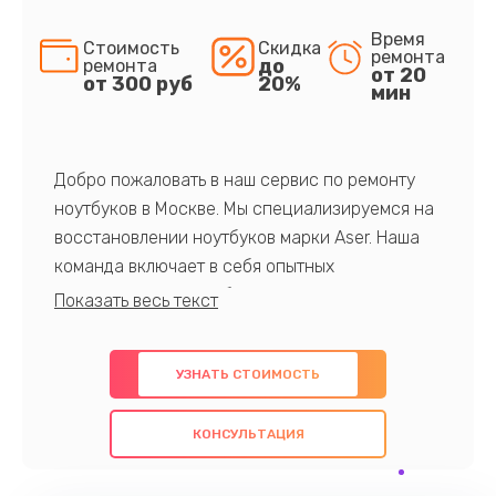
Время
Стоимость
Скидка
ремонта
до
ремонта
от 20
от 300 руб
20%
мин
Добро пожаловать в наш сервис по ремонту
ноутбуков в Москве. Мы специализируемся на
восстановлении ноутбуков марки Aser. Наша
команда включает в себя опытных
профессионалов с обширными знаниями и
многолетним опытом в данной области. Мы
предлагаем быстрый и качественный ремонт с
УЗНАТЬ СТОИМОСТЬ
использованием оригинальных компонентов, а
также гарантируем качество всех
КОНСУЛЬТАЦИЯ
проведенных работ. Наша цель - предоставить
клиентам надежное и профессиональное