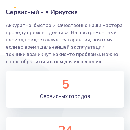
Сервисный - в Иркутске
Замена переходников
1000 руб.
Аккуратно, быстро и качественно наши мастера
проведут ремонт девайса. На постремонтный
Заказать
период предоставляется гарантия, поэтому
если во время дальнейшей эксплуатации
Замена уплотнительных колец
техники возникнут какие-то проблемы, можно
2000 руб.
снова обратиться к нам для их решения.
Заказать
5
Замена помпы
3000 руб.
Сервисных
городов
Заказать
Ремонт гидросистемы
3000 руб.