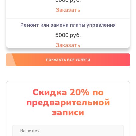
Заказать
Ремонт или замена платы управления
5000 руб.
Заказать
Ремонт или замена термоблока
ПОКАЗАТЬ ВСЕ УСЛУГИ
5000 руб.
Заказать
Скидка 20% по
Ремонт привода варочного блока
предварительной
4000 руб.
записи
Заказать
Чистка устройства