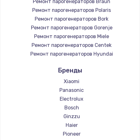
Ремонт парогенераторов Braun
Заказать
Ремонт парогенераторов Polaris
Настройка Wi-Fi
Ремонт парогенераторов Bork
Ремонт парогенераторов Gorenje
745 руб.
Ремонт парогенераторов Miele
Заказать
Ремонт парогенераторов Centek
Ремонт парогенераторов Hyundai
Замена вебкамеры
Ремонт парогенераторов Hotpoint Ariston
750 руб.
Бренды
Ремонт парогенераторов DELTA
Заказать
Ремонт парогенераторов Silter
Xiaomi
Ремонт парогенераторов Chayka
Panasonic
Установка драйверов
Ремонт парогенераторов Beko
Electrolux
350 руб.
Ремонт парогенераторов Vivitek
Bosch
Заказать
Ремонт парогенераторов RED solution
Ginzzu
Haier
Замена жесткого диска
Pioneer
500 руб.