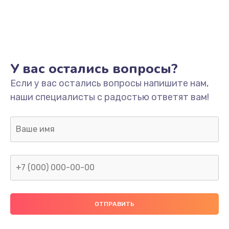
Настройка
600 руб.
Заказать
Ремонт кнопки
У вас остались вопросы?
550 руб.
Если у вас остались вопросы напишите нам,
наши специалисты с радостью ответят вам!
Заказать
Замена шнура питания
370 руб.
Заказать
Замена датчиков
580 руб.
Заказать