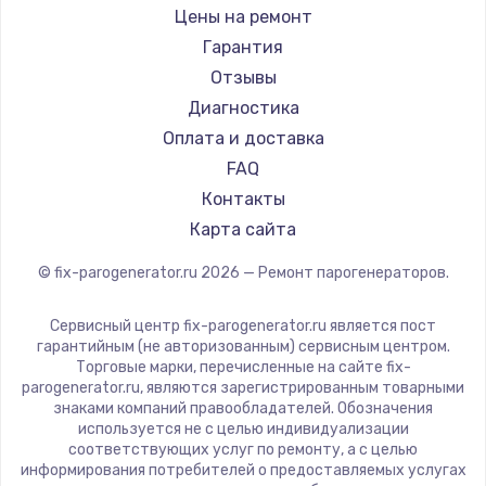
DELTA
Цены на ремонт
Chayka
Гарантия
Beko
Отзывы
Vivitek
Диагностика
RED solution
Оплата и доставка
FAQ
Контакты
Карта сайта
© fix-parogenerator.ru
2026
— Ремонт парогенераторов.
Сервисный центр fix-parogenerator.ru является пост
гарантийным (не авторизованным) сервисным центром.
Торговые марки, перечисленные на сайте fix-
parogenerator.ru, являются зарегистрированным товарными
знаками компаний правообладателей. Обозначения
используется не с целью индивидуализации
соответствующих услуг по ремонту, а с целью
информирования потребителей о предоставляемых услугах