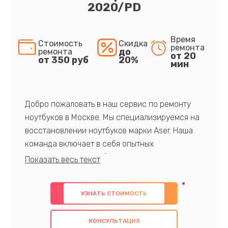
2020/PD
Время
Стоимость
Скидка
ремонта
до
ремонта
от 20
от 350 руб
20%
мин
Добро пожаловать в наш сервис по ремонту
ноутбуков в Москве. Мы специализируемся на
восстановлении ноутбуков марки Aser. Наша
команда включает в себя опытных
профессионалов с обширными знаниями и
многолетним опытом в данной области. Мы
предлагаем быстрый и качественный ремонт с
УЗНАТЬ СТОИМОСТЬ
использованием оригинальных компонентов, а
также гарантируем качество всех
КОНСУЛЬТАЦИЯ
проведенных работ. Наша цель - предоставить