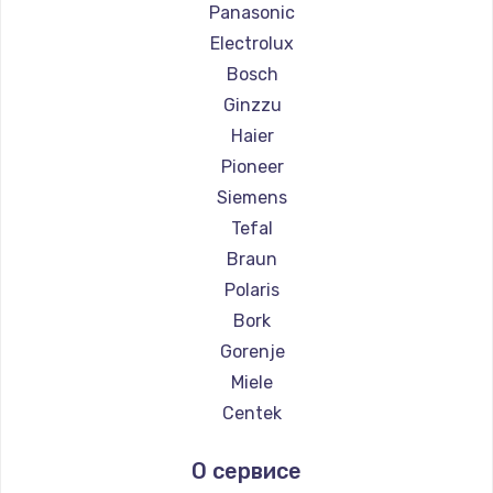
Ремонт парогенераторов Beko
Panasonic
Ремонт парогенераторов Vivitek
Electrolux
Ремонт парогенераторов RED solution
Bosch
Ginzzu
Haier
Pioneer
Siemens
Tefal
Braun
Polaris
Bork
Gorenje
Miele
Centek
Hyundai
О сервисе
Hotpoint Ariston