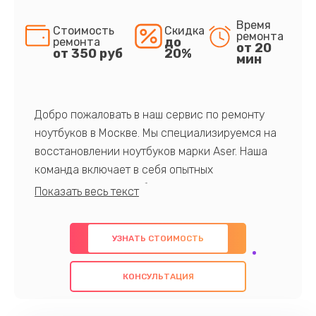
Время
Стоимость
Скидка
ремонта
до
ремонта
от 20
от 350 руб
20%
мин
Добро пожаловать в наш сервис по ремонту
ноутбуков в Москве. Мы специализируемся на
восстановлении ноутбуков марки Aser. Наша
команда включает в себя опытных
профессионалов с обширными знаниями и
многолетним опытом в данной области. Мы
предлагаем быстрый и качественный ремонт с
УЗНАТЬ СТОИМОСТЬ
использованием оригинальных компонентов, а
также гарантируем качество всех
КОНСУЛЬТАЦИЯ
проведенных работ. Наша цель - предоставить
клиентам надежное и профессиональное