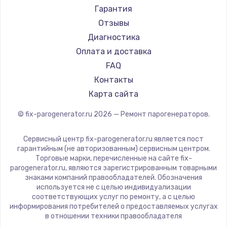
Chayka
Гарантия
Beko
Отзывы
Vivitek
Диагностика
RED solution
Оплата и доставка
FAQ
Контакты
Карта сайта
© fix-parogenerator.ru
2026
— Ремонт парогенераторов.
Сервисный центр fix-parogenerator.ru является пост
гарантийным (не авторизованным) сервисным центром.
Торговые марки, перечисленные на сайте fix-
parogenerator.ru, являются зарегистрированным товарными
знаками компаний правообладателей. Обозначения
используется не с целью индивидуализации
соответствующих услуг по ремонту, а с целью
информирования потребителей о предоставляемых услугах
в отношении техники правообладателя