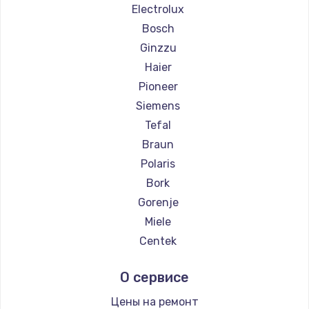
Ремонт парогенераторов Vivitek
Electrolux
Ремонт парогенераторов RED solution
Bosch
Ginzzu
Haier
Pioneer
Siemens
Tefal
Braun
Polaris
Bork
Gorenje
Miele
Centek
Hyundai
О сервисе
Hotpoint Ariston
DELTA
Цены на ремонт