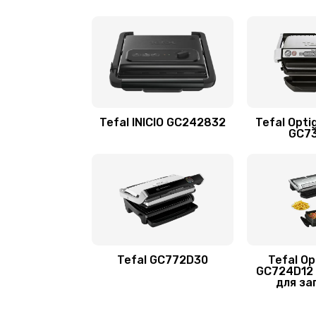
Tefal INICIO GC242832
Tefal Opti
GC7
Tefal GC772D30
Tefal Opt
GC724D12 
для за