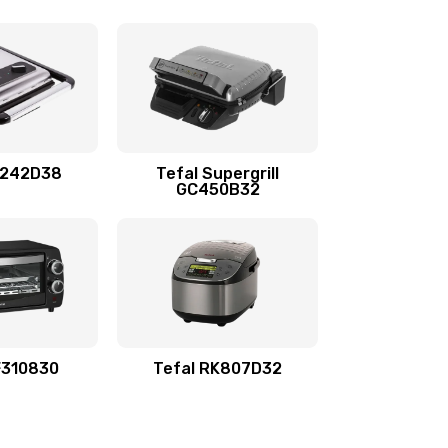
C242D38
Tefal Supergrill
GC450B32
F310830
Tefal RK807D32