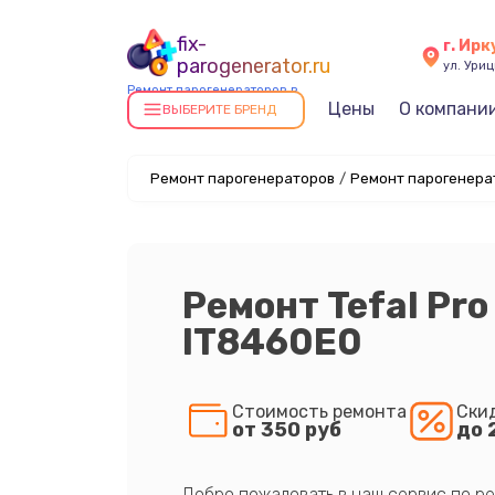
fix-
г. Ирк
parogenerator.ru
ул. Уриц
Ремонт парогенераторов в
Цены
О компани
Иркутске
ВЫБЕРИТЕ БРЕНД
Ремонт парогенераторов
/
Ремонт парогенерат
Ремонт Tefal Pro
IT8460E0
Стоимость ремонта
Ски
от 350 руб
до 
Добро пожаловать в наш сервис по ре