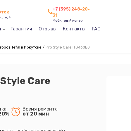
+7 (395) 248-20-
утск
31
кого, 4
Мобильный номер
и
Гарантия
Отзывы
Контакты
FAQ
оров Tefal в Иркутске
/
Pro Style Care IT8460E0
 Style Care
дка
Время ремонта
20%
от 20 мин
монту ноутбуков в Москве. Мы