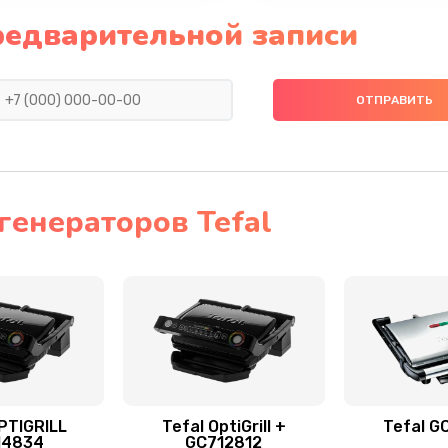
редварительной записи
генераторов Tefal
PTIGRILL
Tefal OptiGrill +
Tefal G
14834
GC712812