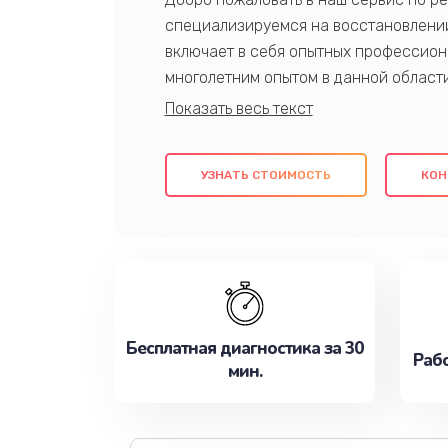
специализируемся на восстановлении
включает в себя опытных профессион
многолетним опытом в данной област
качественный ремонт с использовани
гарантируем качество всех проведенн
клиентам надежное и профессиональн
УЗНАТЬ СТОИМОСТЬ
КОН
потребности наилучшим образом. Не 
сейчас!
Бесплатная диагностика за 30
Рабо
мин.