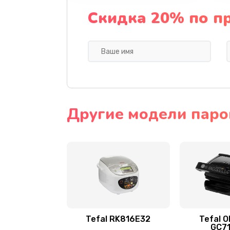
Скидка 20% по п
Другие модели паро
Tefal RK816E32
Tefal O
GC7