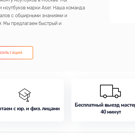
 ноутбуков марки Aser. Наша команда
алов с обширными знаниями и
и. Мы предлагаем быстрый и
ем оригинальных компонентов, а также
ых работ. Наша цель - предоставить
ое обслуживание, удовлетворяя их
СУЛЬТАЦИЯ
медлите записаться на ремонт уже
Бесплатный выезд масте
таем с юр. и физ. лицами
40 минут