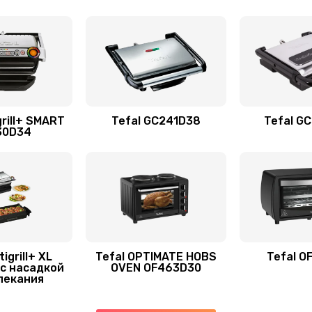
grill+ SMART
Tefal GC241D38
Tefal G
30D34
igrill+ XL
Tefal OPTIMATE HOBS
Tefal O
с насадкой
OVEN OF463D30
пекания