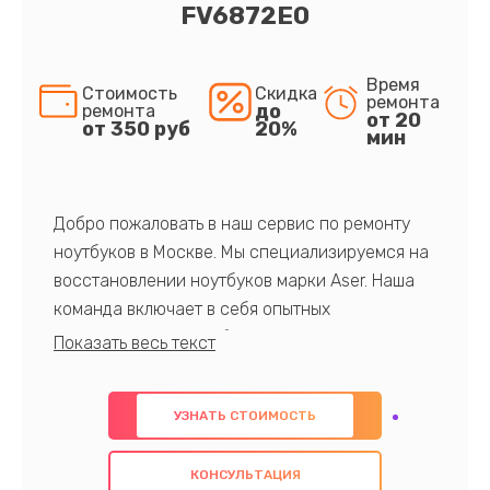
FV6872E0
Время
Стоимость
Скидка
ремонта
до
ремонта
от 20
от 350 руб
20%
мин
Добро пожаловать в наш сервис по ремонту
ноутбуков в Москве. Мы специализируемся на
восстановлении ноутбуков марки Aser. Наша
команда включает в себя опытных
профессионалов с обширными знаниями и
многолетним опытом в данной области. Мы
предлагаем быстрый и качественный ремонт с
УЗНАТЬ СТОИМОСТЬ
использованием оригинальных компонентов, а
также гарантируем качество всех
КОНСУЛЬТАЦИЯ
проведенных работ. Наша цель - предоставить