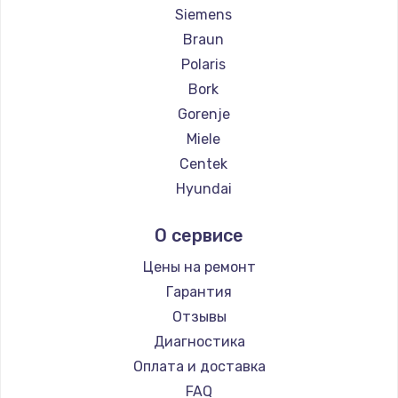
Siemens
Braun
Polaris
Bork
Gorenje
Miele
Centek
Hyundai
Hotpoint Ariston
О сервисе
DELTA
Silter
Цены на ремонт
Chayka
Гарантия
Beko
Отзывы
Vivitek
Диагностика
RED solution
Оплата и доставка
FAQ