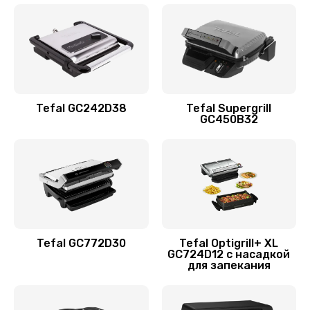
Tefal GC242D38
Tefal Supergrill
GC450B32
Tefal GC772D30
Tefal Optigrill+ XL
GC724D12 с насадкой
для запекания