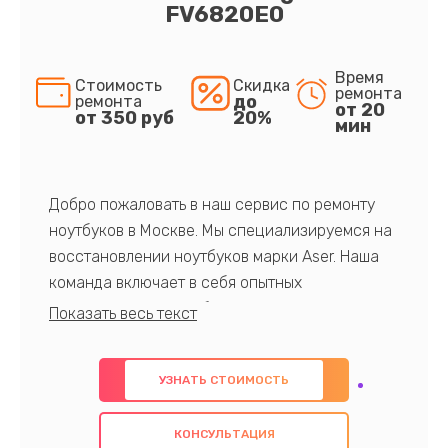
FV6820E0
Время
Стоимость
Скидка
ремонта
до
ремонта
от 20
от 350 руб
20%
мин
Добро пожаловать в наш сервис по ремонту
ноутбуков в Москве. Мы специализируемся на
восстановлении ноутбуков марки Aser. Наша
команда включает в себя опытных
профессионалов с обширными знаниями и
многолетним опытом в данной области. Мы
предлагаем быстрый и качественный ремонт с
УЗНАТЬ СТОИМОСТЬ
использованием оригинальных компонентов, а
также гарантируем качество всех
КОНСУЛЬТАЦИЯ
проведенных работ. Наша цель - предоставить