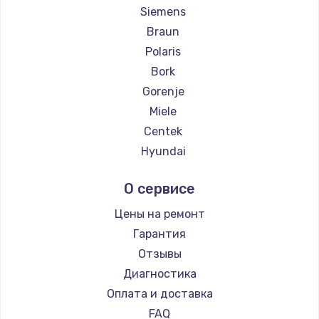
Siemens
Braun
Polaris
Bork
Gorenje
Miele
Centek
Hyundai
Hotpoint Ariston
О сервисе
DELTA
Silter
Цены на ремонт
Chayka
Гарантия
Beko
Отзывы
Vivitek
Диагностика
RED solution
Оплата и доставка
FAQ