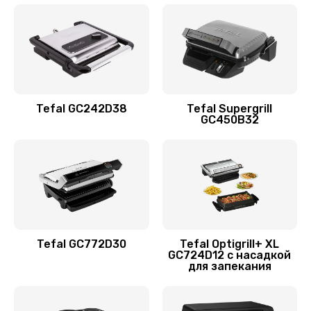
Tefal GC242D38
Tefal Supergrill
GC450B32
Tefal GC772D30
Tefal Optigrill+ XL
GC724D12 с насадкой
для запекания