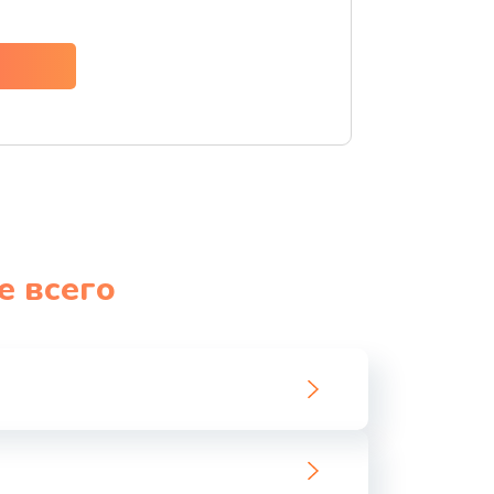
ать
ать
ать
ать
е всего