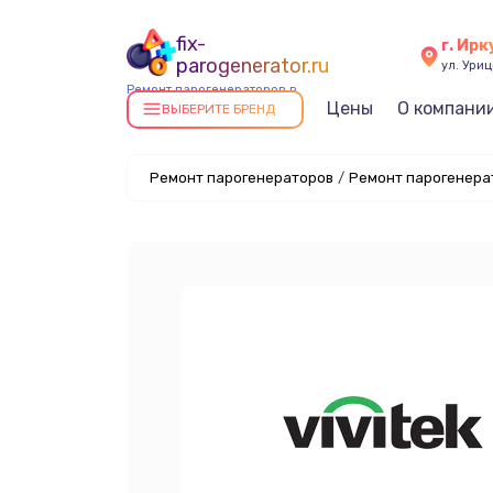
fix-
г. Ирк
parogenerator.ru
ул. Уриц
Ремонт парогенераторов в
Цены
О компани
Иркутске
ВЫБЕРИТЕ БРЕНД
Ремонт парогенераторов
/
Ремонт парогенерат