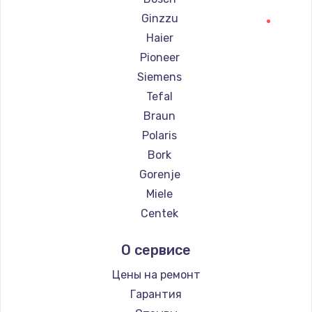
Ремонт парогенераторов RED solution
Ginzzu
Haier
Pioneer
Siemens
Tefal
Braun
Polaris
Bork
Gorenje
Miele
Centek
Hyundai
О сервисе
Hotpoint Ariston
DELTA
Цены на ремонт
Silter
Гарантия
Chayka