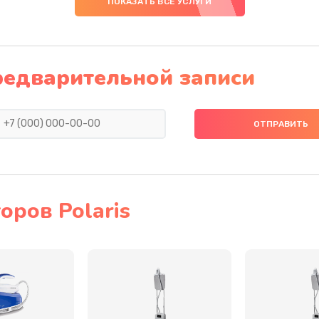
ПОКАЗАТЬ ВСЕ УСЛУГИ
40 мин
3 года
та
30 мин
2 года
редварительной записи
30 мин
3 года
нок,
20 мин
2 года
30 мин
2 года
ров Polaris
20 мин
2 года
атуры
20 мин
1 год