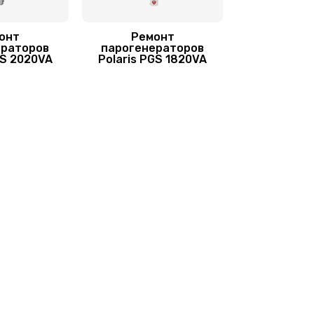
650 руб.
Заказать
онт
Ремонт
550 руб.
Заказать
ераторов
парогенераторов
GS 2020VA
Polaris PGS 1820VA