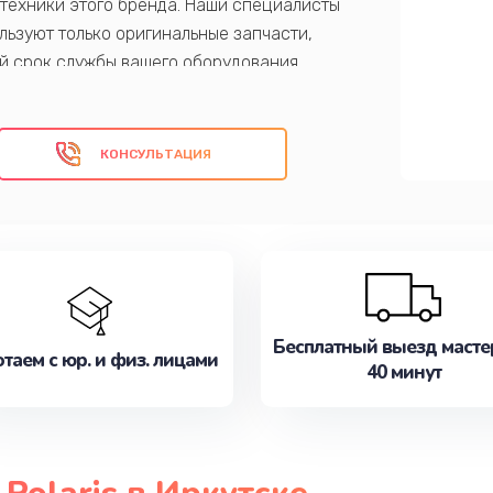
техники этого бренда. Наши специалисты
ьзуют только оригинальные запчасти,
й срок службы вашего оборудования.
наслаждайтесь бесперебойной работой.
КОНСУЛЬТАЦИЯ
Бесплатный выезд масте
таем с юр. и физ. лицами
40 минут