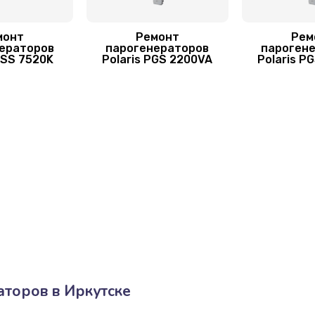
30 мин
2 года
монт
Ремонт
Рем
50 мин
2 года
ераторов
парогенераторов
пароген
PSS 7520K
Polaris PGS 2200VA
Polaris P
торов в Иркутске