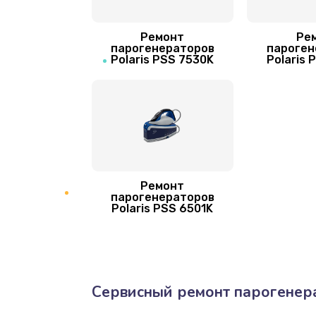
Замена клапана давления
Ремонт
Ре
Профилактическая чистка
парогенераторов
пароген
Polaris PSS 7530K
Polaris 
Ремонт
парогенераторов
Polaris PSS 6501K
Сервисный ремонт парогенера