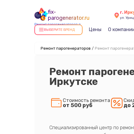
fix-
г. Ирк
parogenerator.ru
ул. Уриц
Ремонт парогенераторов в
Цены
О компани
Иркутске
ВЫБЕРИТЕ БРЕНД
Ремонт парогенераторов
/
Ремонт парогенерат
Ремонт парогене
Иркутске
Стоимость ремонта
Ски
от 500 руб
до 
Специализированный центр по ремонту